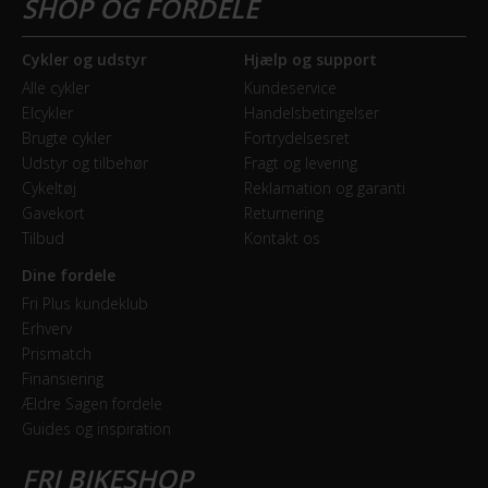
Bagbremse
Fodbremse
Cykler og udstyr
Hjælp og support
Alle cykler
Kundeservice
Forbremse
Elcykler
Handelsbetingelser
Mekanisk fælgbremse
Brugte cykler
Fortrydelsesret
Udstyr og tilbehør
Fragt og levering
Cykeltøj
Reklamation og garanti
GEAR
Gavekort
Returnering
Tilbud
Kontakt os
Geartype
Indvendige gear
Dine fordele
Fri Plus kundeklub
Samlet antal gear
Erhverv
Prismatch
7
Finansiering
Ældre Sagen fordele
Skiftegreb
Guides og inspiration
Shimano Nexus