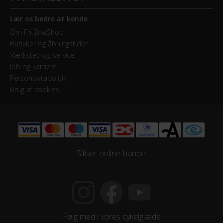
HJUL & DÆK
Lær os bedre at kende
Hjul
Om Fri BikeShop
Butikker og åbningstider
28 tommer
Værksted og service
Job og karriere
Hjulstørrelse
Persondatapolitik
28″
Brug af cookies
KOMPONENTER
Styrlås
Nej
Sikker online-handel
STEL
Forgaffel
Følg med i vores cykelglæde
Fast forgaffel