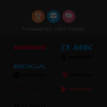
Ramme
Aluminium
Stelmateriale
Fri Selskabet ApS · CVR-nr. 37236187
Aluminium
Steltype
Høj indstigning
UDSTYR
Bagagebærer
Ja
Lås
Ja