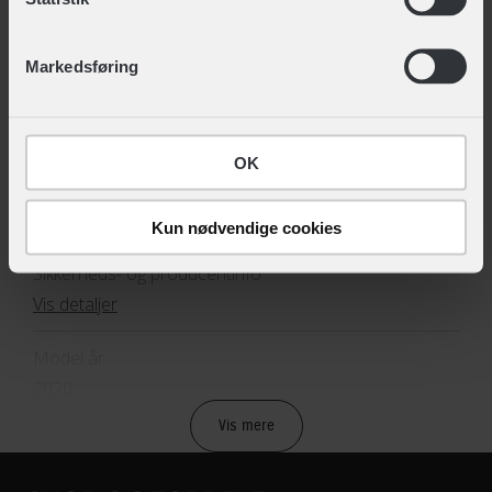
TEKNISKE SPECIFIKATIONER
ændre det ved at klikke på linket "Brug af cookies"
nederst på siden.
BASISINFORMATION
Markedsføring
EAN
5712701009873, 5712701009880
OK
Hovedprodukt ID
12-9101885256
Kun nødvendige cookies
Sikkerheds- og producentinfo
Vis detaljer
Model år
2020
Vis mere
BREMSER