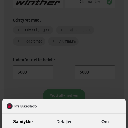
Alle mærker
Udstyret med:
Indvendige gear
Høj indstigning
Fodbremse
Aluminium
Indenfor dette beløb:
Til
Vis 3 alternativer
Beskrivelse
Specifikationer
Samtykke
Detaljer
Om