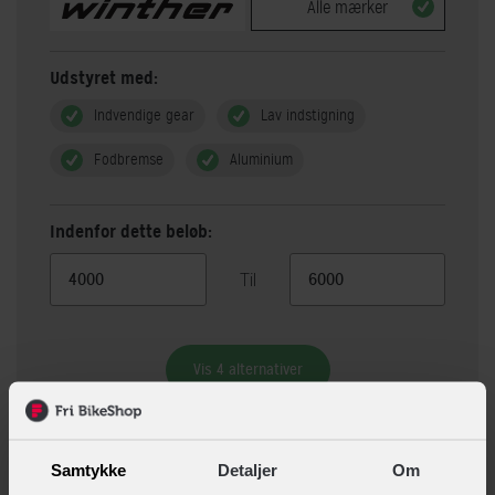
Alle mærker
Udstyret med:
Indvendige gear
Lav indstigning
Fodbremse
Aluminium
Indenfor dette beløb:
Til
Vis 4 alternativer
Beskrivelse
Specifikationer
Samtykke
Detaljer
Om