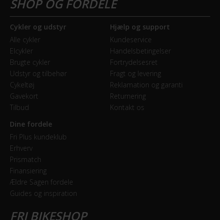
Bagbremse
Fodbremse
Cykler og udstyr
Hjælp og support
Alle cykler
Kundeservice
Forbremse
Elcykler
Handelsbetingelser
Mekanisk fælgbremse
Brugte cykler
Fortrydelsesret
Udstyr og tilbehør
Fragt og levering
Cykeltøj
Reklamation og garanti
GEAR
Gavekort
Returnering
Tilbud
Kontakt os
Geartype
Indvendige gear
Dine fordele
Fri Plus kundeklub
Samlet antal gear
Erhverv
Prismatch
7
Finansiering
Ældre Sagen fordele
Skiftegreb
Guides og inspiration
Shimano Nexus