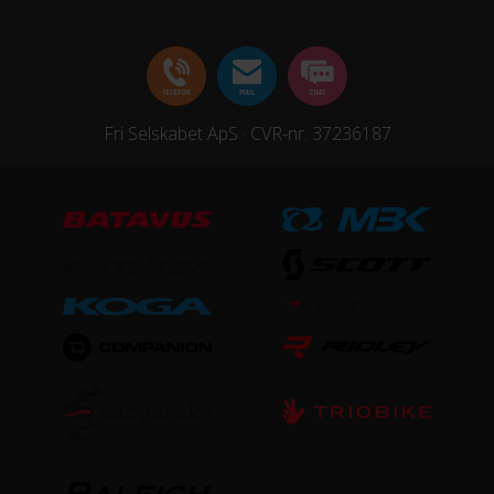
Ramme
Aluminium
Stelmateriale
Fri Selskabet ApS · CVR-nr. 37236187
Aluminium
Steltype
Lav indstigning
UDSTYR
Bagagebærer
Ja
Kurv
Ja