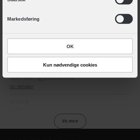
TEKNISKE SPECIFIKATIONER
ændre det ved at klikke på linket "Brug af cookies"
nederst på siden.
BASISINFORMATION
Markedsføring
EAN
5707965233911, 5707965233904
OK
Hovedprodukt ID
12-9101889448
Kun nødvendige cookies
Sikkerheds- og producentinfo
Vis detaljer
Model år
2019
Vis mere
BREMSER