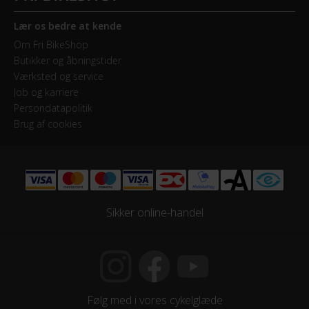
HJUL & DÆK
Lær os bedre at kende
Hjul
Om Fri BikeShop
Butikker og åbningstider
28 tommer
Værksted og service
Job og karriere
Hjulstørrelse
Persondatapolitik
28″
Brug af cookies
KOMPONENTER
Styrlås
Nej
Sikker online-handel
STEL
Forgaffel
Følg med i vores cykelglæde
Fast forgaffel