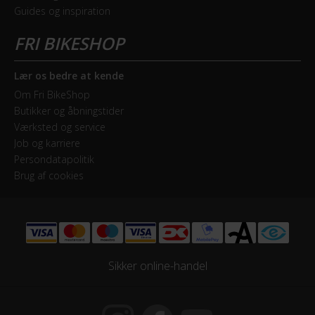
LED-display, 5 niveauer
Guides og inspiration
Estimeret rækkevidde (km)
30 km - 50 km
Lær os bedre at kende
Walk assist
Om Fri BikeShop
Butikker og åbningstider
Ja
Værksted og service
Job og karriere
GEAR
Persondatapolitik
Brug af cookies
Bagskifter
Shimano Nexus
Geartype
Indvendige gear
Sikker online-handel
Kranksæt