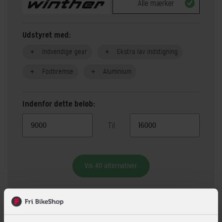
Alle mærker
Udstyret med:
Indvendige gear
Ekstra lav indstigning
Fodbremse
Aluminium
Indenfor dette beløb:
Til
Vis 40 alternativer
Beskrivelse
Specifikationer