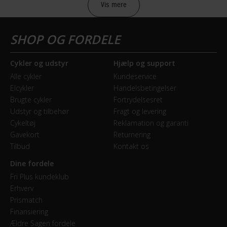
Vis mere
BATTERI
Batteri beskrivelse
Bagagebatteri - 7,8/10,4/15,6AH
Cykler og udstyr
Hjælp og support
Alle cykler
Kundeservice
BREMSER
Elcykler
Handelsbetingelser
Brugte cykler
Fortrydelsesret
Bagbremse
Udstyr og tilbehør
Fragt og levering
Fodbremse
Cykeltøj
Reklamation og garanti
Gavekort
Returnering
Tilbud
Kontakt os
Forbremse
Hydraulisk skivebremse
Dine fordele
Fri Plus kundeklub
Erhverv
ELCYKEL SYSTEM
Prismatch
Finansiering
Display
Ældre Sagen fordele