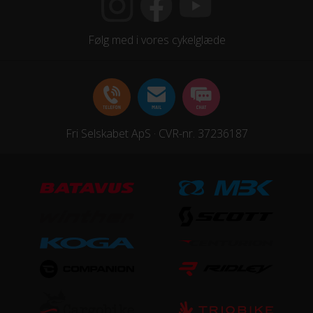
Shimano Aluminium 38T
Samlet antal gear
Følg med i vores cykelglæde
7
Skiftegreb
Drejegreb
Fri Selskabet ApS · CVR-nr. 37236187
HJUL & DÆK
Dæk
Kenda Anti Puncture 26x1,75
KOMPONENTER
Styrlås
Nej