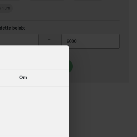
minium
dette beløb:
Til
Vis 4 alternativer
Om
ikationer