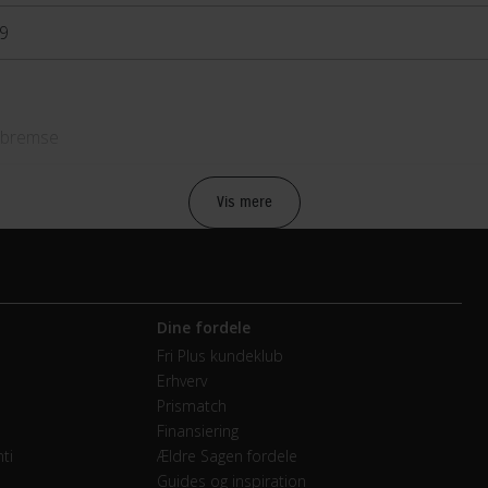
9
bremse
anisk fælgbremse
Vis mere
vendige gear
Dine fordele
Fri Plus kundeklub
Erhverv
mano Nexus
Prismatch
Finansiering
ti
Ældre Sagen fordele
Guides og inspiration