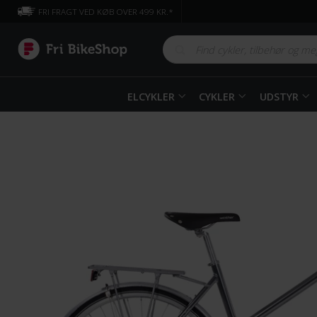
FRI FRAGT VED KØB OVER 499 KR.*
ELCYKLER
CYKLER
UDSTYR