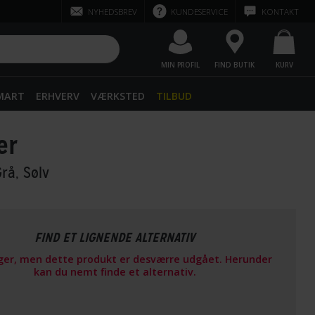
NYHEDSBREV
KUNDESERVICE
KONTAKT
MIN PROFIL
FIND BUTIK
KURV
SMART
ERHVERV
VÆRKSTED
TILBUD
er
Grå, Sølv
FIND ET LIGNENDE ALTERNATIV
ager, men dette produkt er desværre udgået. Herunder
kan du nemt finde et alternativ.