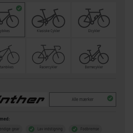
tybikes
Klasiske Cykler
Elcykler
tainbikes
Racercykler
Børnecykler
Alle mærker
 med:
endige gear
Lav indstigning
Fodbremse