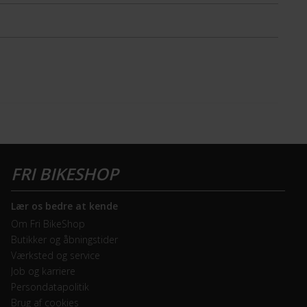
Lær os bedre at kende
Om Fri BikeShop
Butikker og åbningstider
Værksted og service
Job og karriere
Persondatapolitik
Brug af cookies