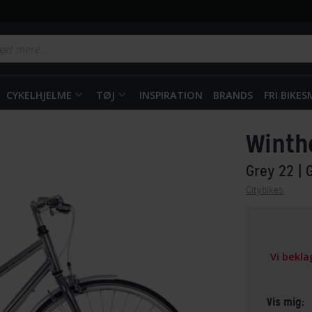
CYKELHJELME
TØJ
INSPIRATION
BRANDS
FRI BIKE
Winth
Grey 22
| 
Citybikes
Vi bekl
Vis mig: