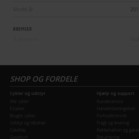
Model år
201
BREMSER
Bagbremse
Fod
Forbremse
Mek
GEAR
Geartype
Ind
Cykler og udstyr
Hjælp og support
Samlet antal gear
3
Alle cykler
Kundeservice
Elcykler
Handelsbetingelser
Skiftegreb
Shi
Brugte cykler
Fortrydelsesret
Udstyr og tilbehør
Fragt og levering
Cykeltøj
Reklamation og garan
HJUL & DÆK
Gavekort
Returnering