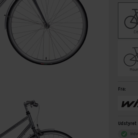
Ci
Moun
Fra:
Udstyret
Indv