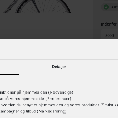
Alu
Indenfor 
Detaljer
unktioner på hjemmesiden (Nødvendige)
lse
Specif
lse på vores hjemmeside (Præferencer)
r hvordan du benytter hjemmesiden og vores produkter (Statistik)
kampagner og tilbud (Markedsføring)