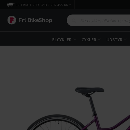
FRI FRAGT VED KØB OVER 499 KR.*
ELCYKLER
CYKLER
UDSTYR