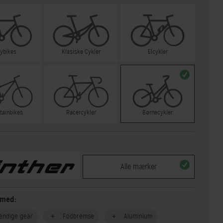
tybikes
Klasiske Cykler
Elcykler
tainbikes
Racercykler
Børnecykler
Alle mærker
 med:
endige gear
Fodbremse
Aluminium