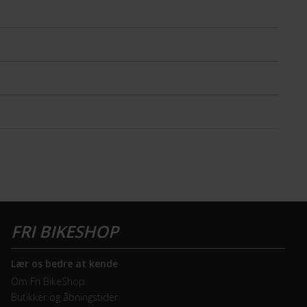
Lær os bedre at kende
Om Fri BikeShop
Butikker og åbningstider