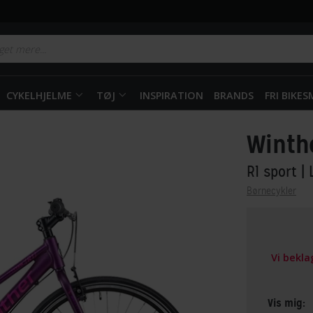
CYKELHJELME
TØJ
INSPIRATION
BRANDS
FRI BIKE
Winth
R1 sport
| 
Børnecykler
Vi bekl
Vis mig: