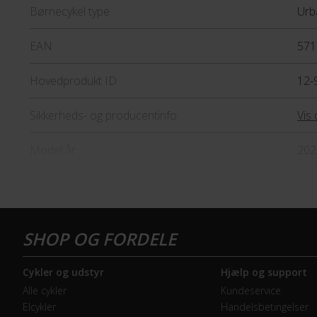
Børnecykel type
Urb
EAN
571
Hovedprodukt ID
12-
Sikkerheds- og producentinfo
Vis 
Model år
202
BREMSER
Bagbremse
Fod
Forbremse
Mek
Cykler og udstyr
Hjælp og support
Alle cykler
Kundeservice
GEAR
Elcykler
Handelsbetingelser