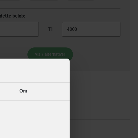
dette beløb:
Til
Vis 7 alternativer
Om
ikationer