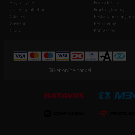
Geartype
Ind
Brugte cykler
Fortrydelsesret
Udstyr og tilbehør
Fragt og levering
Samlet antal gear
7
Cykeltøj
Reklamation og garan
Gavekort
Returnering
Tilbud
Kontakt os
Skiftegreb
Dre
STEL
Ramme
Alu
Sikker online-handel
Stelmateriale
Alu