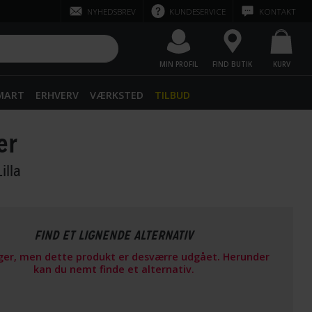
NYHEDSBREV
KUNDESERVICE
KONTAKT
MIN PROFIL
FIND BUTIK
KURV
SMART
ERHVERV
VÆRKSTED
TILBUD
er
Lilla
FIND ET LIGNENDE ALTERNATIV
ager, men dette produkt er desværre udgået. Herunder
kan du nemt finde et alternativ.