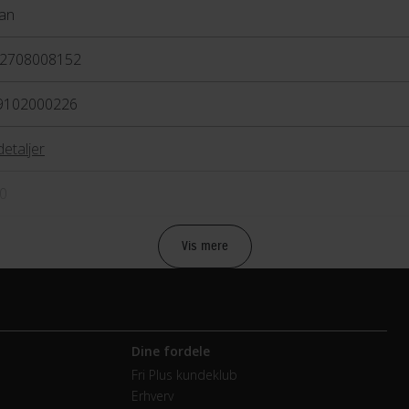
an
2708008152
9102000226
detaljer
0
Vis mere
bremse
anisk fælgbremse
Dine fordele
Fri Plus kundeklub
Erhverv