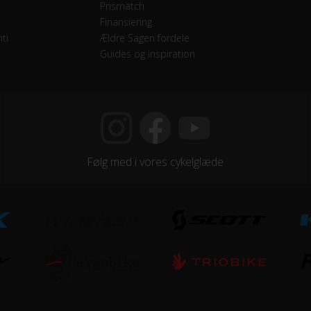
vendige gear
Prismatch
Finansiering
ti
Ældre Sagen fordele
Guides og inspiration
jegreb
minium
Følg med i vores cykelglæde
minium