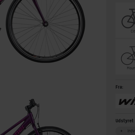
Ci
Moun
Fra:
Udstyret
Indv