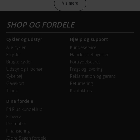
er ikke dækket af garantien.
Vis mere
Lær mere
BATTERI
Batteri beskrivelse
Promovec
Cykler og udstyr
Hjælp og support
Alle cykler
Kundeservice
Batteriplacering
Elcykler
Handelsbetingelser
På bagagebærer
Brugte cykler
Fortrydelsesret
Udstyr og tilbehør
Fragt og levering
Energiindhold (Wh)
Cykeltøj
Reklamation og garanti
317 Wh
Gavekort
Returnering
Tilbud
Kontakt os
Dine fordele
BREMSER
Fri Plus kundeklub
Bagbremse
Erhverv
Prismatch
Fodbremse
Finansiering
Ældre Sagen fordele