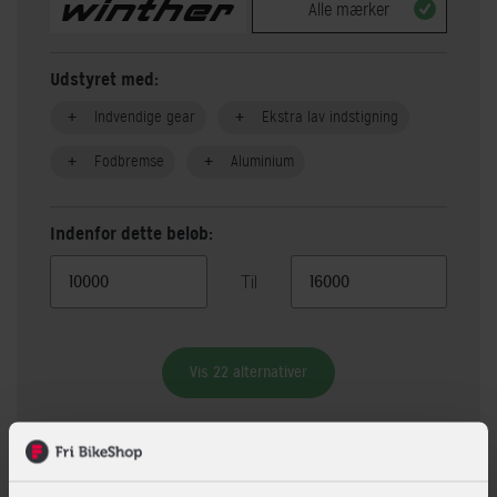
Alle mærker
Udstyret med:
Indvendige gear
Ekstra lav indstigning
Fodbremse
Aluminium
Indenfor dette beløb:
Til
Vis 22 alternativer
Beskrivelse
Specifikationer