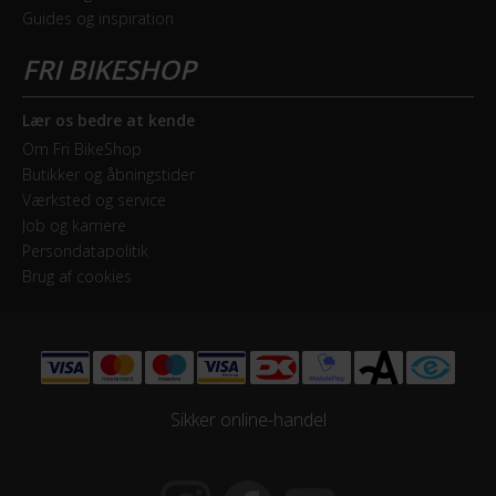
Forbremse
Guides og inspiration
Hydraulisk skivebremse Tektro
ELCYKEL SYSTEM
Lær os bedre at kende
Display
Om Fri BikeShop
Butikker og åbningstider
Fastgjort LED display
Værksted og service
Job og karriere
Estimeret rækkevidde (km)
Persondatapolitik
30 km - 60 km
Brug af cookies
Walk assist
Ja
Sikker online-handel
GEAR
Geartype