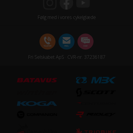
Indvendige gear
Kranksæt
Følg med i vores cykelglæde
Alu Sort 38T
Samlet antal gear
7
Fri Selskabet ApS · CVR-nr. 37236187
Skiftegreb
Shimano Shimano
HJUL & DÆK
Dæk
Kenda Kwick Bitumen 700X38C
Hjulstørrelse
28″