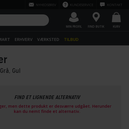
NYHEDSBREV
KUNDESERVICE
KONTAKT
MIN PROFIL
FIND BUTIK
KURV
SMART
ERHVERV
VÆRKSTED
TILBUD
er
 Grå, Gul
FIND ET LIGNENDE ALTERNATIV
ager, men dette produkt er desværre udgået. Herunder
kan du nemt finde et alternativ.