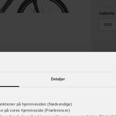
Indenfor 
Detaljer
lse
Specif
unktioner på hjemmesiden (Nødvendige)
lse på vores hjemmeside (Præferencer)