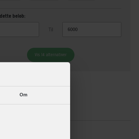
dette beløb:
Til
Vis 14 alternativer
Om
ikationer