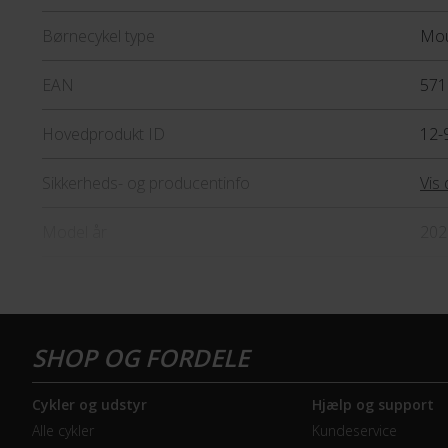
Børnecykel type
Mou
EAN
571
Hovedprodukt ID
12-
Sikkerheds- og producentinfo
Vis 
Model år
202
BREMSER
Bagbremse
Fod
Forbremse
Mek
Cykler og udstyr
Hjælp og support
Alle cykler
Kundeservice
GEAR