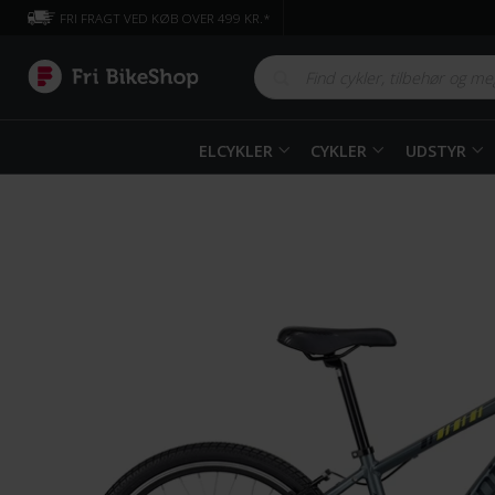
FRI FRAGT VED KØB OVER 499 KR.*
ELCYKLER
CYKLER
UDSTYR