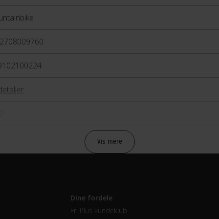
ntainbike
2708009760
9102100224
detaljer
2
Vis mere
bremse
anisk skivebremse
Dine fordele
Fri Plus kundeklub