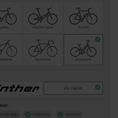
tybikes
Klasiske Cykler
Elcykler
tainbikes
Racercykler
Børnecykler
Alle mærker
 med:
endige gear
Fodbremse
Aluminium