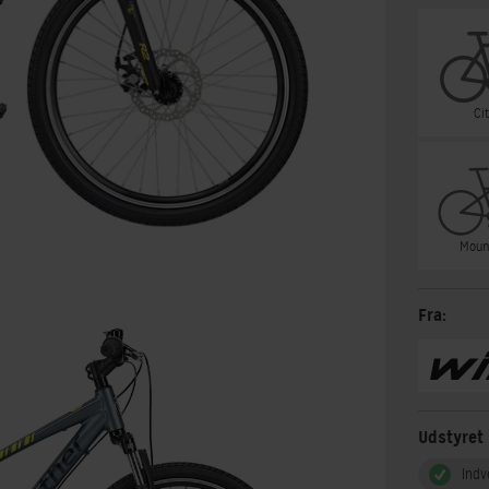
Ci
Moun
Fra:
Udstyret
Indv