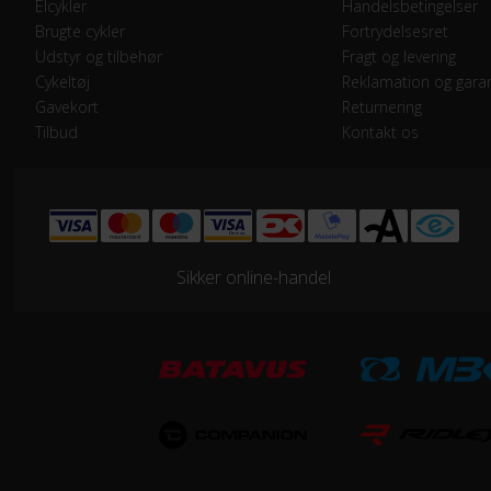
Elcykler
Handelsbetingelser
Drivlinje
Kæd
Brugte cykler
Fortrydelsesret
Udstyr og tilbehør
Fragt og levering
Frontklinger
1x -
Cykeltøj
Reklamation og garan
Gavekort
Returnering
Tilbud
Kontakt os
Geargruppe
Shi
Geartype
Ind
Kranksæt
Alu
Sikker online-handel
Samlet antal gear
7
Skiftegreb
Dre
HJUL & DÆK
Dæk
24x