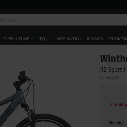
CYKELHJELME
TØJ
INSPIRATION
BRANDS
FRI BIKE
Winth
R2 Sport
|
Børnecykler
Vi bekl
Vis mig: