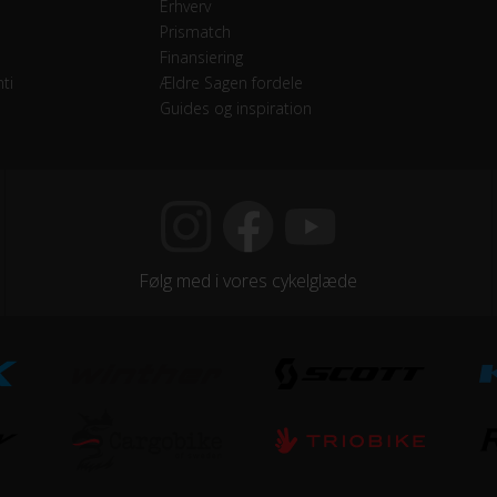
Erhverv
etræk
Prismatch
Finansiering
 Single
ti
Ældre Sagen fordele
Guides og inspiration
mano Nexus
vendige gear
minium sort 44T
Følg med i vores cykelglæde
jegreb
1,75