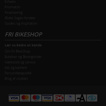
Geargruppe
Erhverv
Prismatch
Shimano Nexus
Finansiering
Ældre Sagen fordele
Geartype
Guides og inspiration
Indvendige gear
Samlet antal gear
7
Lær os bedre at kende
Om Fri BikeShop
Skiftegreb
Butikker og åbningstider
Shimano Nexus
Værksted og service
Job og karriere
Persondatapolitik
HJUL & DÆK
Brug af cookies
Dæk
Bike Attitude Fiberbelt 700Cx35
Hjulstørrelse