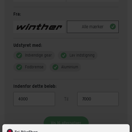
Fra:
Alle mærker
Udstyret med:
Indvendige gear
Lav indstigning
Fodbremse
Aluminium
Indenfor dette beløb:
Til
Vis 16 alternativer