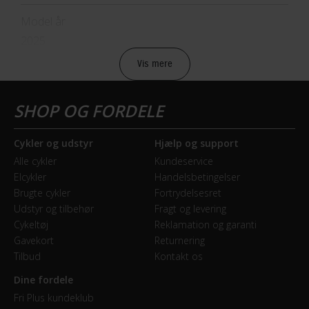
Winther Genesis 6 måske cyklen lige for dig. Book en
gratis prøvetur online og afprøv cyklen i din nærmeste
Model år
Fri BikeShop. Her kan du også høre om vores
2025
muligheder for delbetaling, hvis du vil dele cyklens pris
Vis mere
op i mindre bidder.
BREMSER
Bagbremse
Fodbremse
Cykler og udstyr
Hjælp og support
Alle cykler
Kundeservice
Forbremse
Elcykler
Handelsbetingelser
Mekanisk fælgbremse
Brugte cykler
Fortrydelsesret
Udstyr og tilbehør
Fragt og levering
Cykeltøj
Reklamation og garanti
GEAR
Gavekort
Returnering
Tilbud
Kontakt os
Drivlinje
Kædetræk
Dine fordele
Fri Plus kundeklub