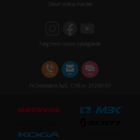
Sikker online-handel
28″
KOMPATIBILITET
Montering af barnestol
Følg med i vores cykelglæde
Kan monteres bagpå
KOMPONENTER
Frempind
Fri Selskabet ApS · CVR-nr. 37236187
Fast, Aluminium sort
Sadel
Winther sort
Sadelpind