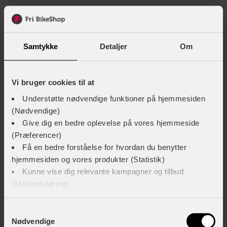
Beskrivelse
Specifikationer
Samtykke
Detaljer
Om
BESKRIVELSE AF TRIOBIKE BOXTER HOOD 4 KIDS
Med denne hood sikrer du at dine passagerer i ladet på
Vi bruger cookies til at
din Triobike Boxter eller Triobike Boxter Air II kan sidde
Understøtte nødvendige funktioner på hjemmesiden
trygt og tørt, uanset vejret.
(Nødvendige)
Denne kaleche passer til Triobike Boxter og Boxter Air
Give dig en bedre oplevelse på vores hjemmeside
(Præferencer)
II med plads til to passagerer.
Få en bedre forståelse for hvordan du benytter
hjemmesiden og vores produkter (Statistik)
Kunne vise dig relevante kampagner og tilbud
Se alle produkter fra :
Triobike
(Markedsføring)
TEKNISKE SPECIFIKATIONER
Klik på ‘OK’ for at give os dit samtykke til at bruge
Samtykkevalg
Nødvendige
cookies til alle disse formål. Du kan også bruge