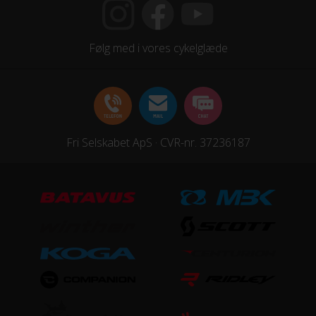
HJUL & DÆK
Følg med i vores cykelglæde
Dæk
Schwalbe Rocket Ron
Hjulstørrelse
Fri Selskabet ApS · CVR-nr. 37236187
27,5″
STEL
Forgaffel
FOX 32 Float Performance Air, Luftaffjedret
Ramme
Scale Carbon IMP technology