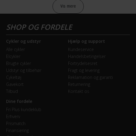
2016
Vis mere
Mountainbike type
Cross Country (XC)
Cykler og udstyr
Hjælp og support
BREMSER
Alle cykler
Kundeservice
Elcykler
Handelsbetingelser
Bagbremse
Brugte cykler
Fortrydelsesret
Hydraulisk skivebremse
Udstyr og tilbehør
Fragt og levering
Cykeltøj
Reklamation og garanti
Forbremse
Gavekort
Returnering
Hydraulisk skivebremse Shimano SLX M675
Tilbud
Kontakt os
Dine fordele
GEAR
Fri Plus kundeklub
Erhverv
Bagskifter
Prismatch
Shimano XT RD-M781 SGS
Finansiering