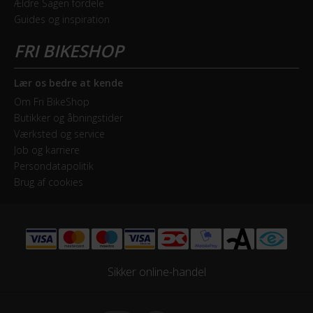
Ældre Sagen fordele
Guides og inspiration
Forskifter
Shimano 700 Series: Deore FD-M618-E
Geartype
Lær os bedre at kende
Udvendige gear
Om Fri BikeShop
Butikker og åbningstider
Kassette
Værksted og service
Shimano CS-HG50-10 11-36 T
Job og karriere
Persondatapolitik
Kranksæt
Brug af cookies
Shimano Shimano SLX FC-M677
Samlet antal gear
20
Sikker online-handel
Skiftegreb
Shimano SLX SL-M670-I