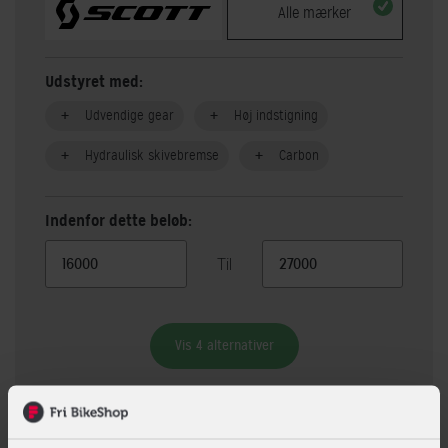
Alle mærker
Udstyret med:
Udvendige gear
Høj indstigning
Hydraulisk skivebremse
Carbon
Indenfor dette beløb:
Til
Vis 4 alternativer
Beskrivelse
Specifikationer