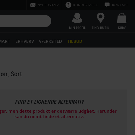
NYHEDSBREV
KUNDESERVICE
KONTAKT
MIN PROFIL
FIND BUTIK
KURV
SMART
ERHVERV
VÆRKSTED
TILBUD
røn, Sort
FIND ET LIGNENDE ALTERNATIV
ager, men dette produkt er desværre udgået. Herunder
kan du nemt finde et alternativ.