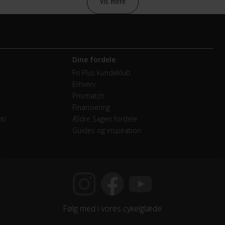
Vis mere
raulisk skivebremse Shimano Dura Ace BR-R9110
Dine fordele
mano Dura-Ace RD-R9100
Fri Plus kundeklub
Erhverv
mano Dura-Ace FD-R9100
Prismatch
Finansiering
endige gear
ti
Ældre Sagen fordele
Guides og inspiration
mano Dura-Ace CS-R9100 11-28T
mano Shimano Dura-Ace FC-R9100 Hollowtech II 52x36T
Følg med i vores cykelglæde
mano Dura-Ace ST-R9100