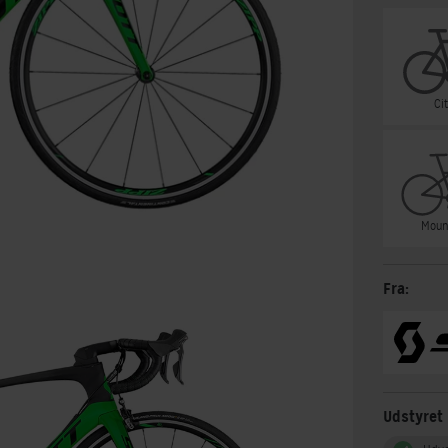
Ci
Moun
Fra:
Udstyret