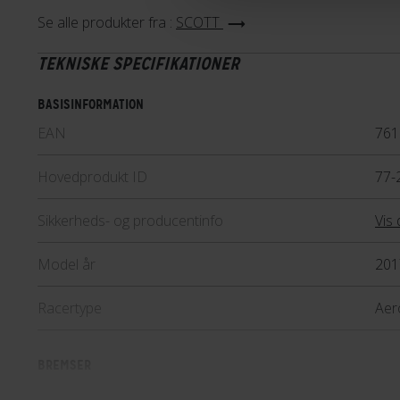
Se alle produkter fra :
SCOTT
TEKNISKE SPECIFIKATIONER
BASISINFORMATION
EAN
761
Hovedprodukt ID
77-
Sikkerheds- og producentinfo
Vis 
Model år
201
Racertype
Aer
BREMSER
Bagbremse
Hyd