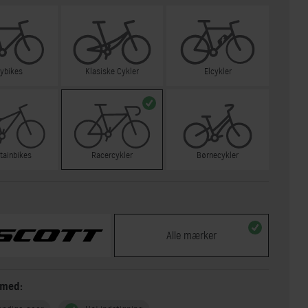
tybikes
Klasiske Cykler
Elcykler
tainbikes
Racercykler
Børnecykler
Alle mærker
 med: