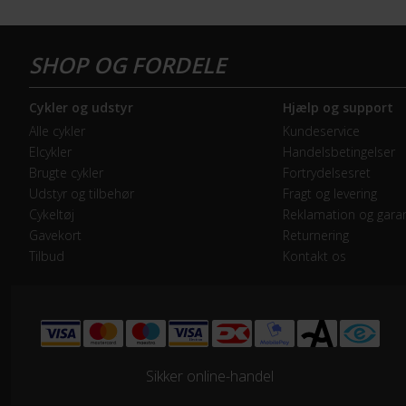
Forbremse
Hyd
GEAR
Cykler og udstyr
Hjælp og support
Bagskifter
Shi
Alle cykler
Kundeservice
Elcykler
Handelsbetingelser
Forskifter
Shi
Brugte cykler
Fortrydelsesret
Udstyr og tilbehør
Fragt og levering
Geartype
Udv
Cykeltøj
Reklamation og garan
Gavekort
Returnering
Tilbud
Kontakt os
Kassette
Shi
Kranksæt
Shi
Samlet antal gear
22
Sikker online-handel
Skiftegreb
Shi