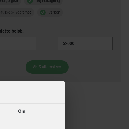
endige gear
Høj indstigning
aulisk skivebremse
Carbon
dette beløb:
Til
Vis 3 alternativer
ikationer
Om