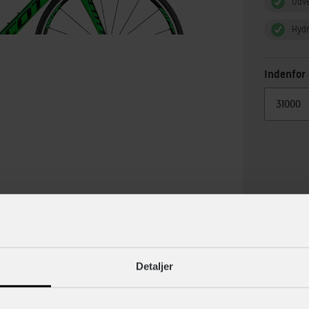
Udv
Hydr
Indenfor 
lse
Specif
Detaljer