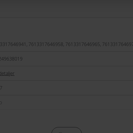
3317646941, 7613317646958, 7613317646965, 76133176469
249638019
detaljer
7
o
raulisk skivebremse