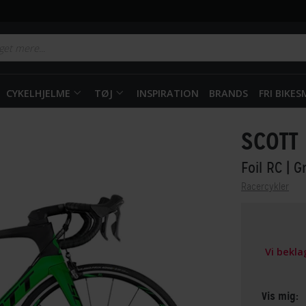
CYKELHJELME
TØJ
INSPIRATION
BRANDS
FRI BIKE
SCOTT
Foil RC
| G
Racercykler
Vi bekl
Vis mig: