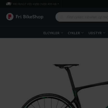
FRI FRAGT VED KØB OVER 499 KR.*
ELCYKLER
CYKLER
UDSTYR