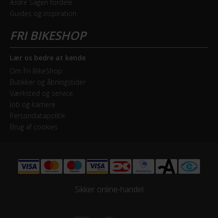
Ældre Sagen fordele
Guides og inspiration
Forskifter
Shimano 105 FD-5800
Lær os bedre at kende
Geartype
Om Fri BikeShop
Udvendige gear
Butikker og åbningstider
Værksted og service
Kassette
Job og karriere
Shimano 105 CS-5800 - 11-28T
Persondatapolitik
Brug af cookies
Kranksæt
Shimano Shimano 105 FC-5800 Compact - 52-36T
Samlet antal gear
22
Sikker online-handel
Skiftegreb