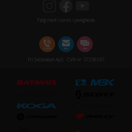
Shimano ST-RS505 Disc
Følg med i vores cykelglæde
HJUL & DÆK
Dæk
Continental Grand Sport Race
Hjul
Fri Selskabet ApS · CVR-nr. 37236187
Syncros Disc
STEL
Forgaffel
Addict HMF Carbon, Fast
Ramme
Addict HMF Carbon