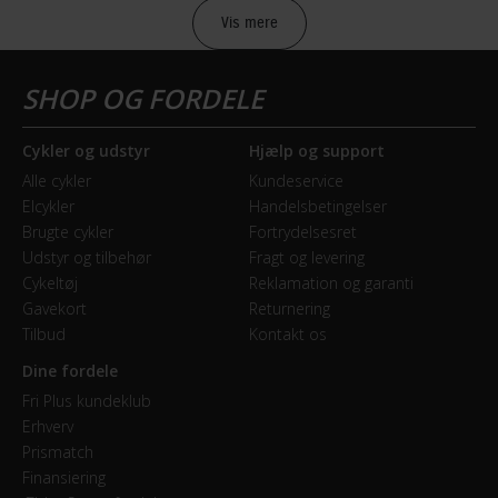
performance og en god køreoplevelse. Til rytteren, der
2017
Vis mere
elsker acceration, smidige sving og maksimal watt-kraft
i pedalerne, har Scott udviklet letvægtsserien Addict
Racertype
RC, der har en mere aggressiv og aerodynamisk
Lightweight
geometri.
Cykler og udstyr
Hjælp og support
Alle cykler
Kundeservice
Lær mere
BREMSER
Elcykler
Handelsbetingelser
Bagbremse
Brugte cykler
Fortrydelsesret
Udstyr og tilbehør
Fragt og levering
Hydraulisk skivebremse
Cykeltøj
Reklamation og garanti
Gavekort
Returnering
Forbremse
Tilbud
Kontakt os
Hydraulisk skivebremse Shimano BR-RS505
Dine fordele
Fri Plus kundeklub
GEAR
Erhverv
Prismatch
Bagskifter
Finansiering
Shimano 105 RD-5800-GS