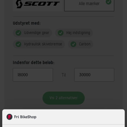
Alle mærker
Udstyret med:
Udvendige gear
Høj indstigning
Hydraulisk skivebremse
Carbon
Indenfor dette beløb:
Til
Vis 2 alternativer
Beskrivelse
Specifikationer