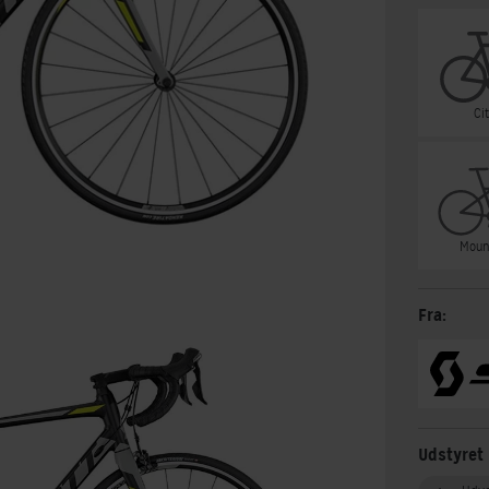
Ci
Moun
Fra:
Udstyret