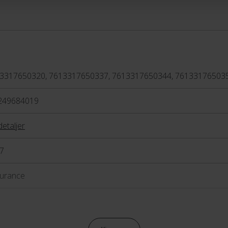
erne en lav vægt og den
e maksimalt på
iens modelnavne efterfølges
 tallet er, desto bedre er
ter.
3317650320, 7613317650337, 7613317650344, 76133176503
249684019
detaljer
7
urance
anisk fælgbremse