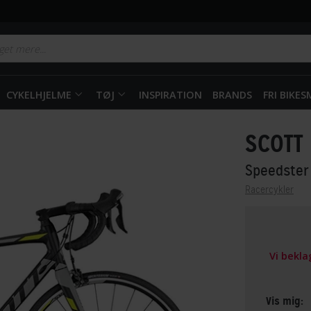
CYKELHJELME
TØJ
INSPIRATION
BRANDS
FRI BIKE
SCOTT
Speedster
Racercykler
Vi bekl
Vis mig: