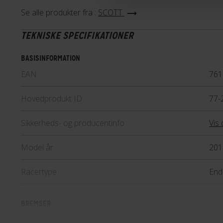
Samtidig har Speedster-modell
Se alle produkter fra :
SCOTT
optimale stivhed til at perform
TEKNISKE SPECIFIKATIONER
træningsturene. Speedster-ser
af et tal fra 10 og op. Jo lavere
BASISINFORMATION
kvaliteten af cyklens komponen
EAN
761
Lær mere
Hovedprodukt ID
77-
Sikkerheds- og producentinfo
Vis 
Model år
201
Racertype
End
BREMSER
Bagbremse
Mek