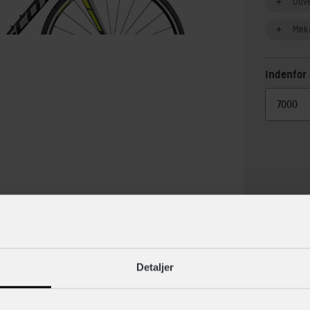
Udv
Mek
Indenfor 
lse
Specif
Detaljer