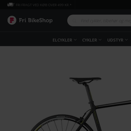
FRI FRAGT VED KØB OVER 499 KR.*
ELCYKLER
CYKLER
UDSTYR