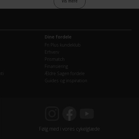
Vis mere
anisk fælgbremse Tektro SCBR-525
Dine fordele
mano 105
Fri Plus kundeklub
Erhverv
mano 105
Prismatch
Finansiering
endige gear
ti
Ældre Sagen fordele
Guides og inspiration
mano 105 - 11-32T
mano Shimano FC-RS500 - 34-50T
Følg med i vores cykelglæde
mano 105