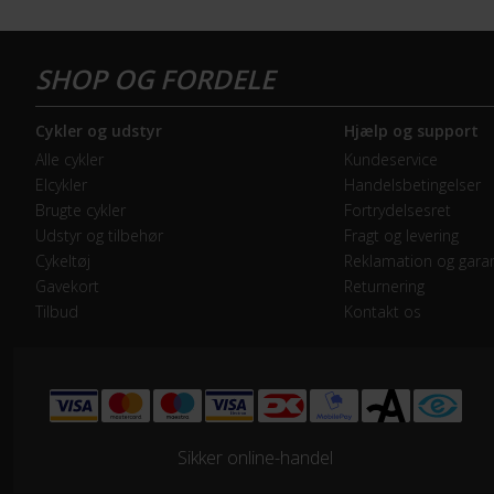
Forbremse
Mek
GEAR
Cykler og udstyr
Hjælp og support
Bagskifter
Shi
Alle cykler
Kundeservice
Elcykler
Handelsbetingelser
Forskifter
Shi
Brugte cykler
Fortrydelsesret
Udstyr og tilbehør
Fragt og levering
Geartype
Udv
Cykeltøj
Reklamation og garan
Gavekort
Returnering
Tilbud
Kontakt os
Kassette
Shi
Kranksæt
Shi
Samlet antal gear
22
Sikker online-handel
Skiftegreb
Shi