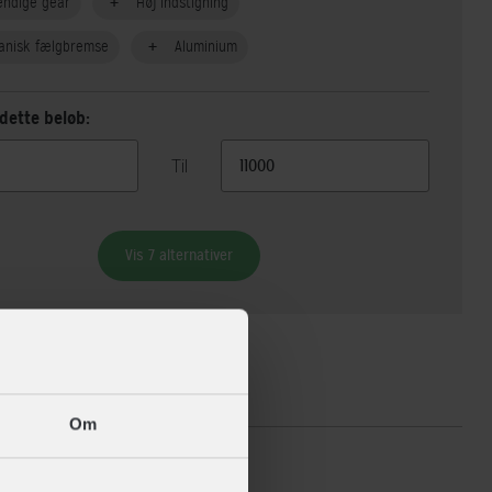
endige gear
Høj indstigning
anisk fælgbremse
Aluminium
dette beløb:
Til
Vis 7 alternativer
ikationer
Om