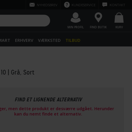
NYHEDSBREV
KUNDESERVICE
KONTAKT
MIN PROFIL
FIND BUTIK
KURV
SMART
ERHVERV
VÆRKSTED
TILBUD
 10
| Grå, Sort
FIND ET LIGNENDE ALTERNATIV
ager, men dette produkt er desværre udgået. Herunder
kan du nemt finde et alternativ.