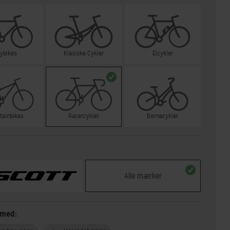
tybikes
Klasiske Cykler
Elcykler
tainbikes
Racercykler
Børnecykler
Alle mærker
 med: