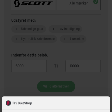
Alle mærker
Udstyret med:
Udvendige gear
Lav indstigning
Hydraulisk skivebremse
Aluminium
Indenfor dette beløb:
Til
Vis 18 alternativer
Beskrivelse
Specifikationer