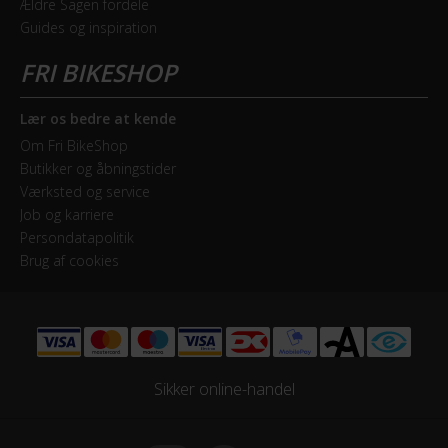
Ældre Sagen fordele
Guides og inspiration
Forskifter
Shimano Deore
Geartype
Lær os bedre at kende
Udvendige gear
Om Fri BikeShop
Butikker og åbningstider
Kassette
Værksted og service
Shimano CS-HG50-10 - 11-36T
Job og karriere
Persondatapolitik
Kranksæt
Brug af cookies
Shimano Shimano FC-M622 - 40-30-22T
Samlet antal gear
30
Sikker online-handel
Skiftegreb
Shimano Deore