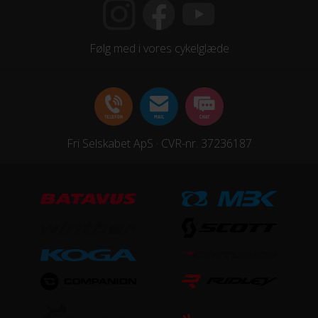
HJUL & DÆK
Følg med i vores cykelglæde
Dæk
Kenda Slant
Hjul
Fri Selskabet ApS · CVR-nr. 37236187
Syncros X20
Hjulstørrelse
27,5″
STEL
Forgaffel
Rock Shox 30 Silver, Luftaffjedret