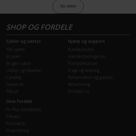
2017
performance eller kvalitet.
Vis mere
Lær mere
Mountainbike type
Cross Country (XC)
Cykler og udstyr
Hjælp og support
BREMSER
SCOTT Scale
Alle cykler
Kundeservice
Elcykler
Handelsbetingelser
Bagbremse
Brugte cykler
Fortrydelsesret
Hydraulisk skivebremse
Udstyr og tilbehør
Fragt og levering
SCOTT Scale-serien er hardtail MTB’er i topklasse med
Cykeltøj
Reklamation og garanti
Forbremse
lav vægt og race-inspireret geometri. Cyklerne er
Gavekort
Returnering
Hydraulisk skivebremse Shimano BR-M365
udviklet til at accelerere hurtigt, klatre effektivt og give
Tilbud
Kontakt os
præcis kontrol i teknisk terræn. Et oplagt valg for
Dine fordele
ryttere, der vil presse sig selv og udstyret til det yderste.
GEAR
Fri Plus kundeklub
Erhverv
Lær mere
Bagskifter
Prismatch
Shimano XT
Finansiering