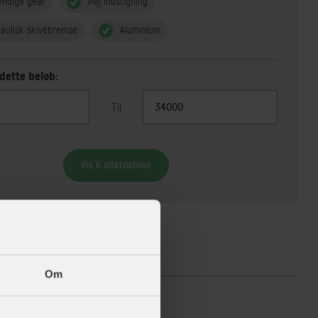
endige gear
Høj indstigning
aulisk skivebremse
Aluminium
dette beløb:
Til
Vis 6 alternativer
ikationer
Om