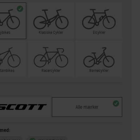
tybikes
Klasiske Cykler
Elcykler
tainbikes
Racercykler
Børnecykler
Alle mærker
 med: