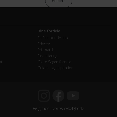
Vis mere
raulisk skivebremse
raulisk skivebremse Shimano M506
Dine fordele
Fri Plus kundeklub
Erhverv
ch E-MTB display med assist
Prismatch
Finansiering
ti
Ældre Sagen fordele
Guides og inspiration
mano RD-M7000-SGS
endige gear
Følg med i vores cykelglæde
mano CS-HG50-10 - 11-36T