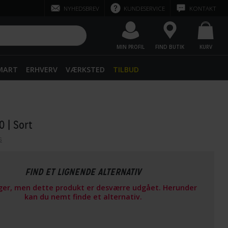
NYHEDSBREV
KUNDESERVICE
KONTAKT
MIN PROFIL
FIND BUTIK
KURV
SMART
ERHVERV
VÆRKSTED
TILBUD
20
| Sort
s
FIND ET LIGNENDE ALTERNATIV
ager, men dette produkt er desværre udgået. Herunder
kan du nemt finde et alternativ.