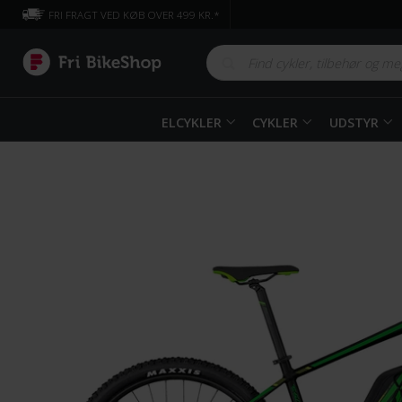
FRI FRAGT VED KØB OVER 499 KR.*
ELCYKLER
CYKLER
UDSTYR