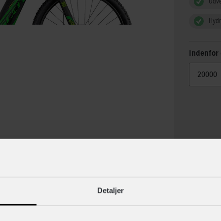
Udv
Hydr
Indenfor 
lse
Specif
Detaljer