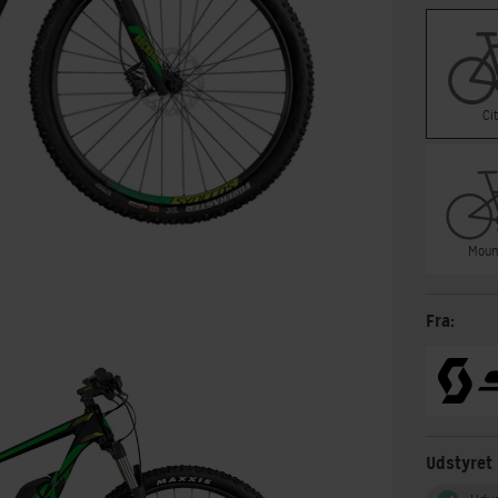
Ci
Moun
Fra:
Udstyret