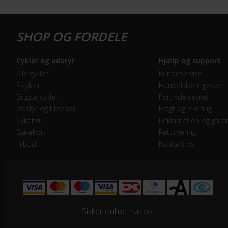
BREMSER
Bagbremse
Hyd
Forbremse
Hyd
Cykler og udstyr
Hjælp og support
Alle cykler
Kundeservice
ELCYKEL SYSTEM
Elcykler
Handelsbetingelser
Display
Bos
Brugte cykler
Fortrydelsesret
Udstyr og tilbehør
Fragt og levering
Walk assist
Nej
Cykeltøj
Reklamation og garan
Gavekort
Returnering
Tilbud
Kontakt os
GEAR
Bagskifter
Shi
Geartype
Udv
Sikker online-handel
Kassette
Shi