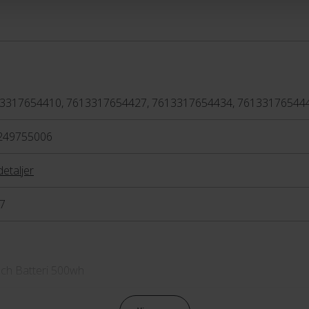
3317654410, 7613317654427, 7613317654434, 76133176544
249755006
detaljer
7
ch Batteri 500wh