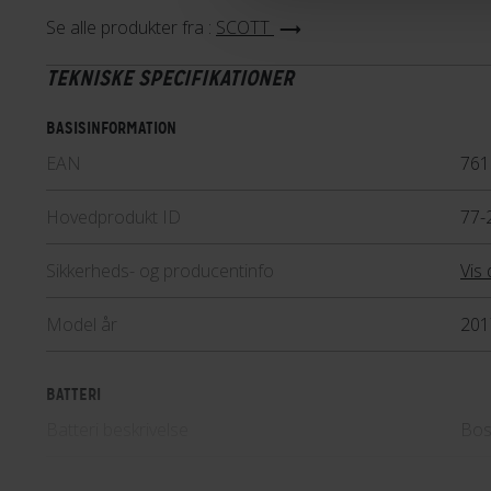
Se alle produkter fra :
SCOTT
TEKNISKE SPECIFIKATIONER
BASISINFORMATION
EAN
761
Hovedprodukt ID
77-
Sikkerheds- og producentinfo
Vis 
Model år
201
BATTERI
Batteri beskrivelse
Bos