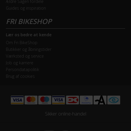
Ældre Sagen fordele
Guides og inspiration
Forskifter
Shimano Deore
Geartype
Lær os bedre at kende
Udvendige gear
Om Fri BikeShop
Butikker og åbningstider
Kassette
Værksted og service
Shimano CS-HG50-10 - 11-36T
Job og karriere
Persondatapolitik
Kranksæt
Brug af cookies
Shimano Shimano FC-M627 - 38-24T
Samlet antal gear
20
Sikker online-handel
Skiftegreb
Shimano Deore