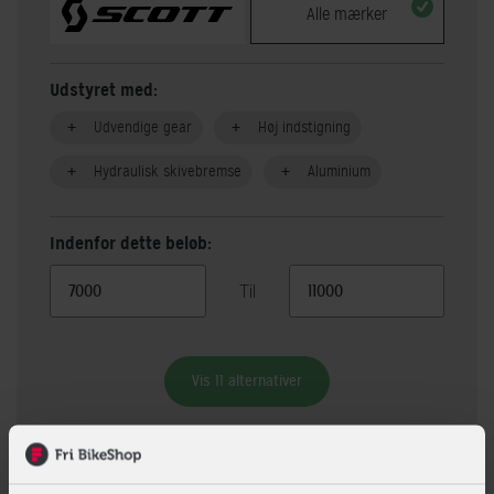
Alle mærker
Udstyret med:
Udvendige gear
Høj indstigning
Hydraulisk skivebremse
Aluminium
Indenfor dette beløb:
Til
Vis 11 alternativer
Beskrivelse
Specifikationer