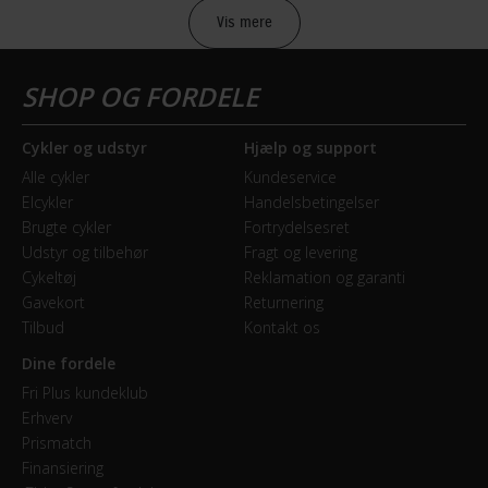
2017
ryttere, der vil presse sig selv og udstyret til det yderste.
Vis mere
Lær mere
Mountainbike type
Cross Country (XC)
Cykler og udstyr
Hjælp og support
BREMSER
Alle cykler
Kundeservice
Elcykler
Handelsbetingelser
Bagbremse
Brugte cykler
Fortrydelsesret
Hydraulisk skivebremse
Udstyr og tilbehør
Fragt og levering
Cykeltøj
Reklamation og garanti
Forbremse
Gavekort
Returnering
Hydraulisk skivebremse Shimano M425
Tilbud
Kontakt os
Dine fordele
GEAR
Fri Plus kundeklub
Erhverv
Bagskifter
Prismatch
Shimano XT
Finansiering