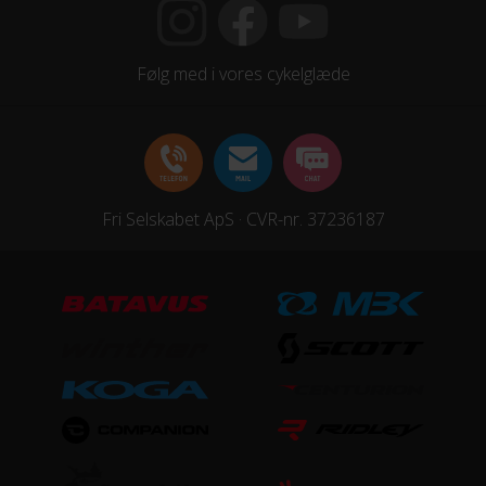
HJUL & DÆK
Følg med i vores cykelglæde
Dæk
Maxxis Ikon
Hjul
Fri Selskabet ApS · CVR-nr. 37236187
Syncros Disc
Hjulstørrelse
27,5″
STEL
Forgaffel
Rock Shox 30 Silver TK Solo Air, Luftaffjedret