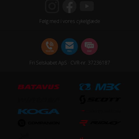
HJUL & DÆK
Følg med i vores cykelglæde
Dæk
Schwalbe Rocket Ron EVO 2.25
Hjul
Fri Selskabet ApS · CVR-nr. 37236187
Syncros XR2.5 CL
Hjulstørrelse
29″
STEL
Forgaffel
FOX 32 SC Float Performance Air, Luftaffjedret