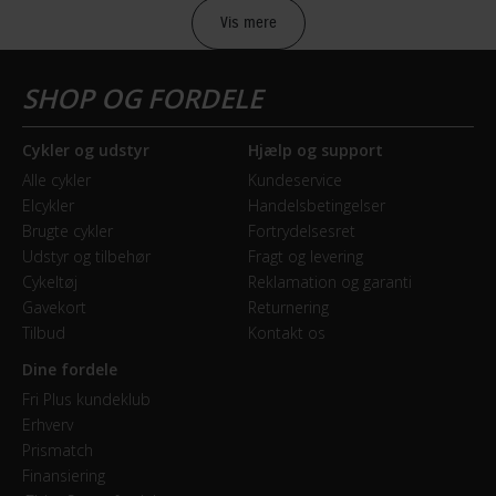
2018
præcis kontrol i teknisk terræn. Et oplagt valg for
Vis mere
ryttere, der vil presse sig selv og udstyret til det yderste.
Mountainbike type
Lær mere
Cross Country (XC)
Cykler og udstyr
Hjælp og support
BREMSER
Alle cykler
Kundeservice
Elcykler
Handelsbetingelser
Bagbremse
Brugte cykler
Fortrydelsesret
Hydraulisk skivebremse
Udstyr og tilbehør
Fragt og levering
Cykeltøj
Reklamation og garanti
Forbremse
Gavekort
Returnering
Hydraulisk skivebremse Shimano XT M8000
Tilbud
Kontakt os
Dine fordele
GEAR
Fri Plus kundeklub
Erhverv
Bagskifter
Prismatch
Shimano XT Shadow Plus - 22 Speed
Finansiering