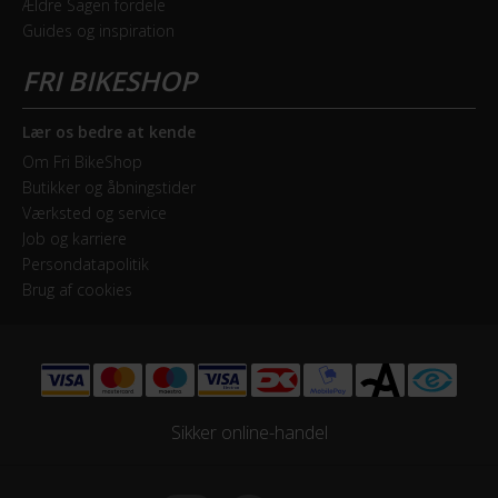
Ældre Sagen fordele
Guides og inspiration
Forskifter
Shimano XT
Geartype
Lær os bedre at kende
Udvendige gear
Om Fri BikeShop
Butikker og åbningstider
Kassette
Værksted og service
Shimano SLX - 11-42T
Job og karriere
Persondatapolitik
Kranksæt
Brug af cookies
Shimano Shimano XT - 34x24T
Samlet antal gear
22
Sikker online-handel
Skiftegreb
Shimano XT Rapidfire Plus