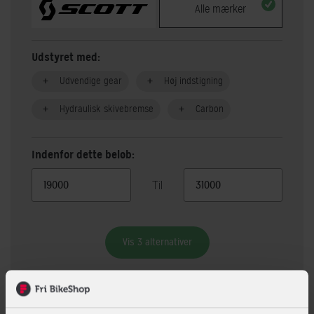
Alle mærker
Udstyret med:
Udvendige gear
Høj indstigning
Hydraulisk skivebremse
Carbon
Indenfor dette beløb:
Til
Vis 3 alternativer
Beskrivelse
Specifikationer