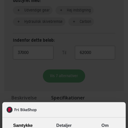
Udstyret med:
Udvendige gear
Høj indstigning
Hydraulisk skivebremse
Carbon
Indenfor dette beløb:
Til
Vis 7 alternativer
Beskrivelse
Specifikationer
BESKRIVELSE AF SCOTT SPARK RC 900 WORLD
CUP
Samtykke
Detaljer
Om