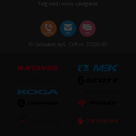
Følg med i vores cykelglæde
Hjul
DT Swiss X1825 Spline CL
Hjulstørrelse
Fri Selskabet ApS · CVR-nr. 37236187
29″
STEL
Bagdæmper
FOX NUDE Trunnion
Forgaffel
Rock Shox SID RLC Air, Luftaffjedret
Ramme
Spark RC Carbon