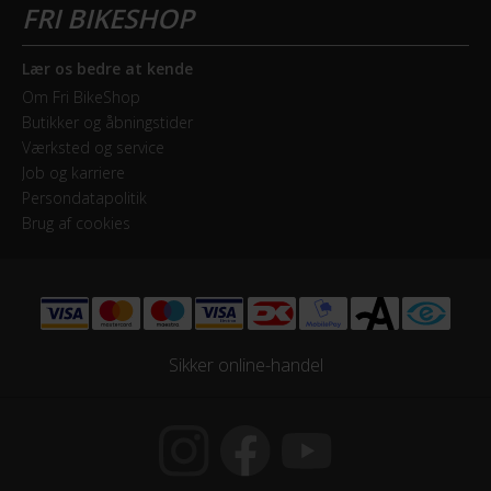
Udvendige gear
Kassette
Lær os bedre at kende
SRAM X01 - 10-50T
Om Fri BikeShop
Butikker og åbningstider
Kranksæt
Værksted og service
SRAM Sram XX1 Eagle GXP Boost PF Carbon - 32T
Job og karriere
Persondatapolitik
Samlet antal gear
Brug af cookies
12
Skiftegreb
SRAM X01 Trigger
Sikker online-handel
HJUL & DÆK
Dæk
Maxxis Aspen 2.25