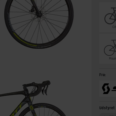
Ci
Moun
Fra:
Udstyret