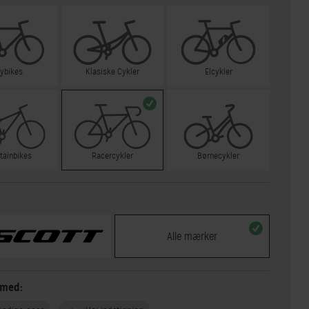
tybikes
Klasiske Cykler
Elcykler
tainbikes
Racercykler
Børnecykler
Alle mærker
 med: