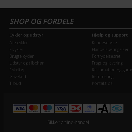
Forbremse
Hyd
GEAR
Cykler og udstyr
Hjælp og support
Bagskifter
Shi
Alle cykler
Kundeservice
Elcykler
Handelsbetingelser
Forskifter
Shi
Brugte cykler
Fortrydelsesret
Udstyr og tilbehør
Fragt og levering
Geartype
Udv
Cykeltøj
Reklamation og garan
Gavekort
Returnering
Tilbud
Kontakt os
Kassette
Shi
Kranksæt
Shi
Samlet antal gear
20
Sikker online-handel
Skiftegreb
Shi