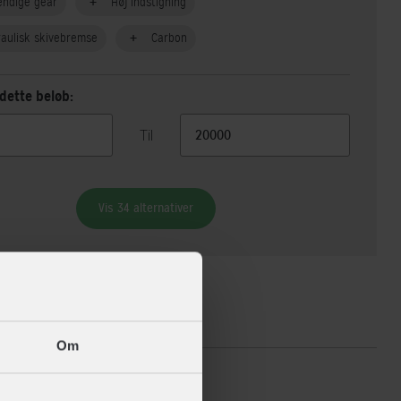
endige gear
Høj indstigning
aulisk skivebremse
Carbon
dette beløb:
Til
Vis 34 alternativer
ikationer
Om