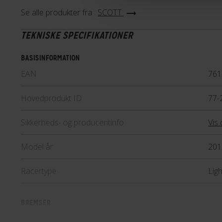
endurance geometri, der sikrer
Se alle produkter fra :
SCOTT
Cyklerne i Addict-serien er uds
TEKNISKE SPECIFIKATIONER
kvalitetskomponenter, som sik
god køreoplevelse. Til rytteren,
BASISINFORMATION
smidige sving og maksimal watt-
EAN
761
udviklet letvægtsserien Addict 
aggressiv og aerodynamisk geo
Hovedprodukt ID
77-
Lær mere
Sikkerheds- og producentinfo
Vis 
Model år
201
Racertype
Lig
BREMSER
Bagbremse
Hyd