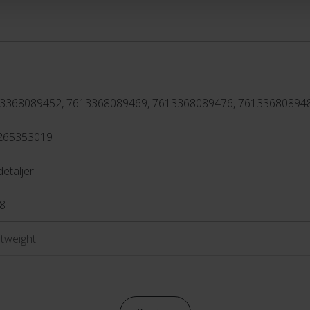
 en behagelig køreposition.
tyret med nøje udvalgte
rer top-performance og en
 der elsker acceration,
kraft i pedalerne, har Scott
3368089452, 7613368089469, 7613368089476, 76133680894
RC, der har en mere
metri.
265353019
detaljer
8
htweight
raulisk skivebremse