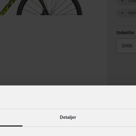
Udv
Hydr
Indenfor 
lse
Specif
Detaljer