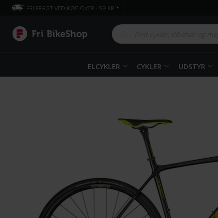
FRI FRAGT VED KØB OVER 499 KR.*
ELCYKLER
CYKLER
UDSTYR