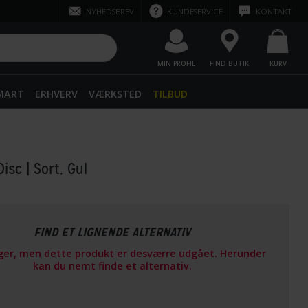
NYHEDSBREV
KUNDESERVICE
KONTAKT
MIN PROFIL
FIND BUTIK
KURV
SMART
ERHVERV
VÆRKSTED
TILBUD
Disc
| Sort, Gul
FIND ET LIGNENDE ALTERNATIV
ager, men dette produkt er desværre udgået. Herunder
kan du nemt finde et alternativ.