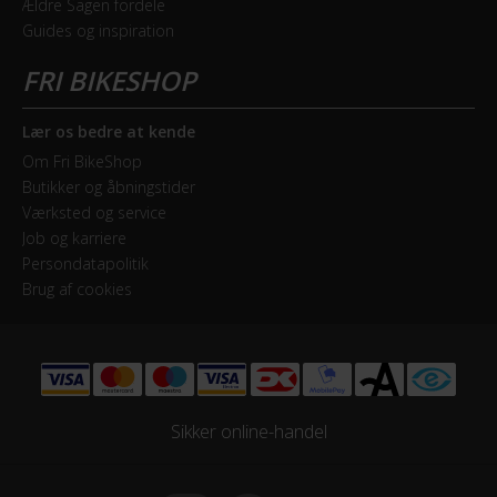
Ældre Sagen fordele
Forskifter
Guides og inspiration
Shimano Deore FD-M6020-D
Geartype
Udvendige gear
Lær os bedre at kende
Om Fri BikeShop
Kassette
Butikker og åbningstider
Shimano CS-HG50-10 11-36 T
Værksted og service
Job og karriere
Persondatapolitik
Kranksæt
Brug af cookies
Shimano Shimano FC-MT500-B2-10 Boost 36x26 T
Samlet antal gear
20
Sikker online-handel
Skiftegreb
Shimano Deore SL-M6000-I Rapidfire Plus