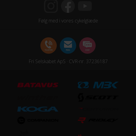
HJUL & DÆK
Følg med i vores cykelglæde
Dæk
Maxxis Forekaster 2.35
Hjul
Syncros X-25 32H 25mm
Fri Selskabet ApS · CVR-nr. 37236187
Hjulstørrelse
29″
STEL
Bagdæmper
X-Fusion NUDE Trunnion
Forgaffel