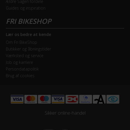
Ældre Sagen fordele
Guides og inspiration
Forskifter
Shimano FD-TY700-TS6 31.8mm
Geartype
Lær os bedre at kende
Udvendige gear
Om Fri BikeShop
Butikker og åbningstider
Kassette
Værksted og service
Shimano CS-HG31-8 11-32T
Job og karriere
Persondatapolitik
Kranksæt
Brug af cookies
Shimano Shimano FC-TY701
Samlet antal gear
24
Sikker online-handel
Skiftegreb
Shimano STEF 505 8R