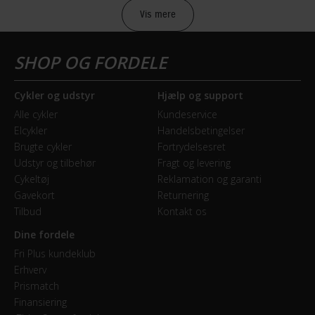
2018
mountainbikes med en geometri, der er optimeret til
Vis mere
kvindens fysiologi. Contessa-serien går på tværs af
Mountainbike type
mange af Scotts modeller. Fælles for Contessa-serien
Sport
er, at cyklerne sikrer maksimal komfort for den
kvindelige rytter uden at gå på kompromis med hverken
Cykler og udstyr
Hjælp og support
BREMSER
performance eller kvalitet.
Alle cykler
Kundeservice
Elcykler
Handelsbetingelser
Bagbremse
Lær mere
Brugte cykler
Fortrydelsesret
Hydraulisk skivebremse
Udstyr og tilbehør
Fragt og levering
Cykeltøj
Reklamation og garanti
Forbremse
Gavekort
Returnering
Hydraulisk skivebremse Shimano BR-M315
Tilbud
Kontakt os
Dine fordele
GEAR
Fri Plus kundeklub
Erhverv
Bagskifter
Prismatch
Shimano Altus RD-M2000 24 Speed
Finansiering