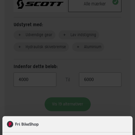
Alle mærker
Udstyret med:
Udvendige gear
Lav indstigning
Hydraulisk skivebremse
Aluminium
Indenfor dette beløb:
Til
Vis 19 alternativer
Beskrivelse
Specifikationer