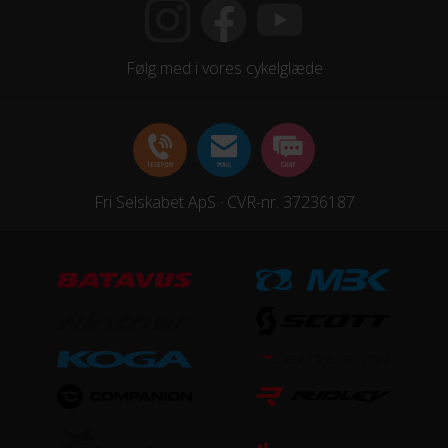
HJUL & DÆK
Følg med i vores cykelglæde
Dæk
Kenda Slant 6 2.35
Hjul
Fri Selskabet ApS · CVR-nr. 37236187
Syncros X-20 Disc
Hjulstørrelse
27,5″
STEL
Forgaffel
Suntour XCT-HLO, Mekanisk affjedret