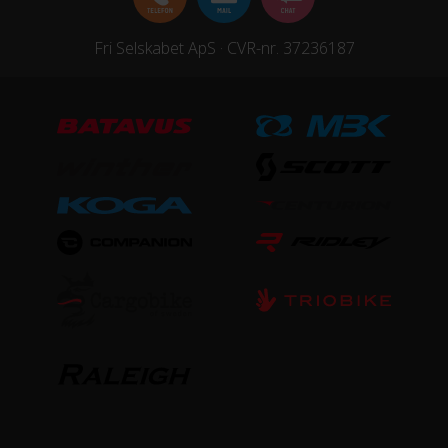
KOMPONENTER
Fri Selskabet ApS · CVR-nr. 37236187
Styrlås
Nej
STEL
Forgaffel
Silence Alloy 700C disc only
Ramme
Silence Alloy 700C disc only
Stelmateriale
Aluminium
Steltype