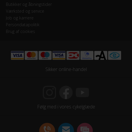
Butikker og åbningstider
Kranksæt
Værksted og service
Shimano Shimano XT T8000
Job og karriere
Persondatapolitik
Samlet antal gear
Brug af cookies
10
Skiftegreb
Shimano SL-T8000
Sikker online-handel
HJUL & DÆK
Dæk
Maxxis Re-Fuse 700x47c
Følg med i vores cykelglæde
Hjul
X15 Disc 32h