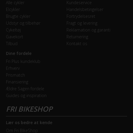
Alle cykler
Kundeservice
Elcykler
Handelsbetingelser
Forbremse
Brugte cykler
Fortrydelsesret
Mekanisk skivebremse Shimano BR-M365
Udstyr og tilbehør
Fragt og levering
Cykeltøj
Reklamation og garanti
Gavekort
Returnering
GEAR
Tilbud
Kontakt os
Bagskifter
Dine fordele
Shimano RD-T8000 10 Speed
Fri Plus kundeklub
Erhverv
Forskifter
Prismatch
Shimano FD-T8000
Finansiering
Ældre Sagen fordele
Guides og inspiration
Geartype
Udvendige gear
Kassette
Lær os bedre at kende
Shimano HG-500-10 11-34T
Om Fri BikeShop