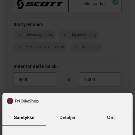
Alle mærker
Udstyret med:
Udvendige gear
Høj indstigning
Mekanisk skivebremse
Aluminium
Indenfor dette beløb:
Til
Vis 40 alternativer
Samtykke
Detaljer
Om
Beskrivelse
Specifikationer