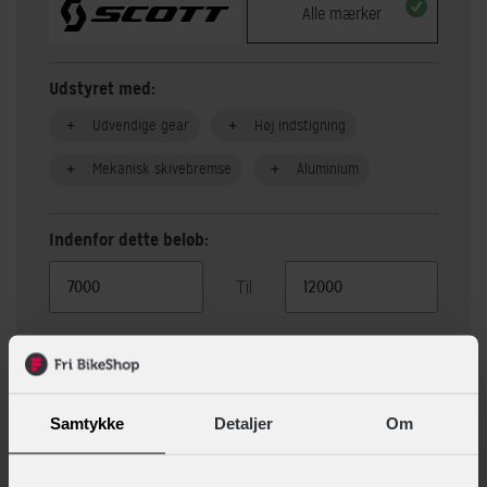
Alle mærker
Udstyret med:
Udvendige gear
Høj indstigning
Mekanisk skivebremse
Aluminium
Indenfor dette beløb:
Til
Vis 45 alternativer
Samtykke
Detaljer
Om
Beskrivelse
Specifikationer