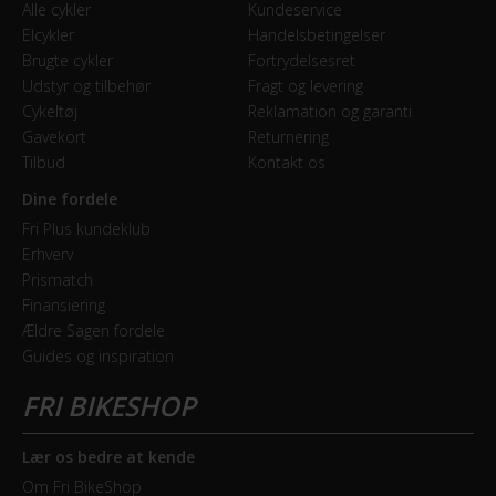
Alle cykler
Kundeservice
Elcykler
Handelsbetingelser
Forbremse
Brugte cykler
Fortrydelsesret
Mekanisk skivebremse Shimano BR-M315
Udstyr og tilbehør
Fragt og levering
Cykeltøj
Reklamation og garanti
Gavekort
Returnering
GEAR
Tilbud
Kontakt os
Bagskifter
Dine fordele
Shimano RD-T610-SGS 10 Speed
Fri Plus kundeklub
Erhverv
Forskifter
Prismatch
Shimano Deore FD-T610
Finansiering
Ældre Sagen fordele
Guides og inspiration
Geartype
Udvendige gear
Kassette
Lær os bedre at kende
Shimano HG-500-10 11-34T
Om Fri BikeShop