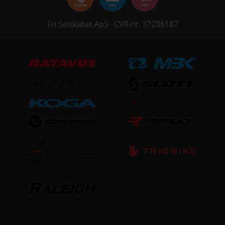
KOMPONENTER
Fri Selskabet ApS · CVR-nr. 37236187
Styrlås
Nej
STEL
Forgaffel
Silence Alloy 700C disc only
Ramme
Silence Alloy 700C disc only
Stelmateriale
Aluminium
Steltype