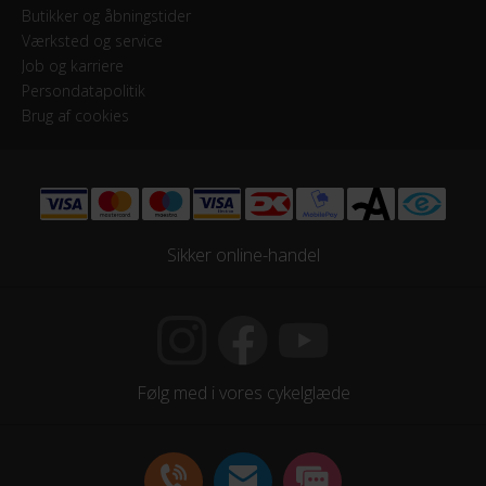
Butikker og åbningstider
Kranksæt
Værksted og service
Shimano Shimano FC-T611 Black 48x36x26T
Job og karriere
Persondatapolitik
Samlet antal gear
Brug af cookies
10
Skiftegreb
Shimano SL-T610
Sikker online-handel
HJUL & DÆK
Dæk
Maxxis Re-Fuse 700x47c
Følg med i vores cykelglæde
Hjul
X15 Disc 32h