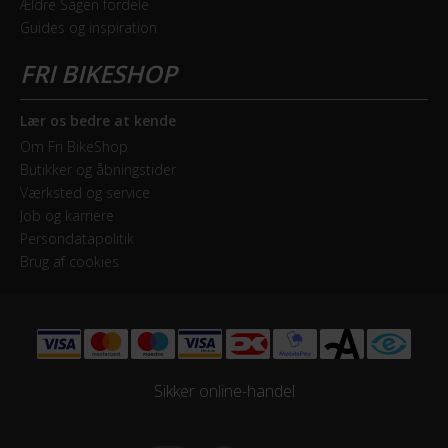
Ældre Sagen fordele
Guides og inspiration
Geartype
Udvendige gear
Kassette
Lær os bedre at kende
SRAM NX / XG1230 / 11-50 T
Om Fri BikeShop
Butikker og åbningstider
Kranksæt
Værksted og service
SRAM SRAM NX Eagle DUB Boost / 32T
Job og karriere
Persondatapolitik
Samlet antal gear
Brug af cookies
12
Skiftegreb
SRAM NX Eagle Trigger
Sikker online-handel
HJUL & DÆK