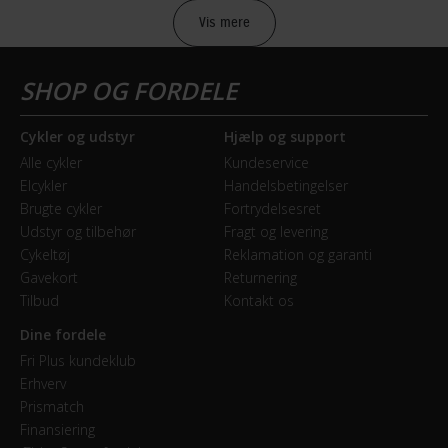
2019
Vis mere
Mountainbike type
Cross Country (XC)
Cykler og udstyr
Hjælp og support
BREMSER
Alle cykler
Kundeservice
Elcykler
Handelsbetingelser
Bagbremse
Brugte cykler
Fortrydelsesret
Hydraulisk skivebremse
Udstyr og tilbehør
Fragt og levering
Cykeltøj
Reklamation og garanti
Forbremse
Gavekort
Returnering
Hydraulisk skivebremse Shimano MT200
Tilbud
Kontakt os
Dine fordele
GEAR
Fri Plus kundeklub
Erhverv
Bagskifter
Prismatch
SRAM NX Eagle 12 Speed
Finansiering