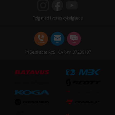
Dæk
Maxxis Rekon Race / 2.25" / 60TPI Kevlar Bead
Følg med i vores cykelglæde
Hjul
Syncros X-25 32H 25mm
Hjulstørrelse
Fri Selskabet ApS · CVR-nr. 37236187
29″
STEL
Forgaffel
RockShox Judy Silver TK Solo Air, Luftaffjedret
Ramme
Scale 3 Carbon