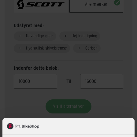
Alle mærker
Udstyret med:
Udvendige gear
Høj indstigning
Hydraulisk skivebremse
Carbon
Indenfor dette beløb:
Til
Vis 11 alternativer
Beskrivelse
Specifikationer