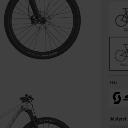
Ci
Moun
Fra:
Udstyret