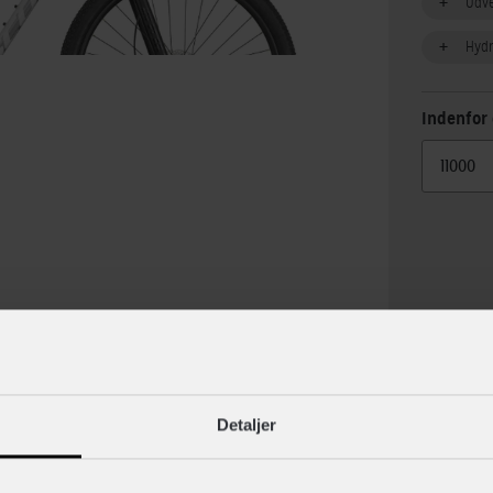
Udv
Hydr
Indenfor 
lse
Specif
Detaljer