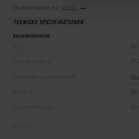
af Scotts modeller. Fælles for 
Se alle produkter fra :
SCOTT
cyklerne sikrer maksimal komfor
TEKNISKE SPECIFIKATIONER
uden at gå på kompromis med 
kvalitet.
BASISINFORMATION
Lær mere
EAN
761
Hovedprodukt ID
77-
Sikkerheds- og producentinfo
Vis 
Model år
201
Mountainbike type
Cro
BREMSER
Bagbremse
Hyd