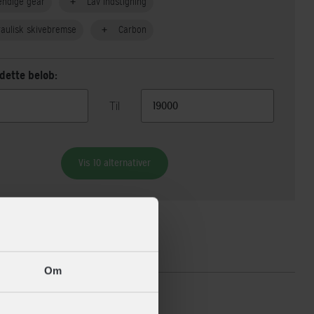
endige gear
Lav indstigning
aulisk skivebremse
Carbon
dette beløb:
Til
Vis 10 alternativer
ikationer
Om