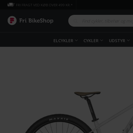
FRI FRAGT VED KØB OVER 499 KR.*
ELCYKLER
CYKLER
UDSTYR