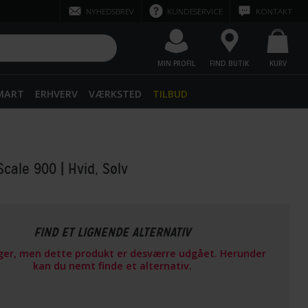
NYHEDSBREV
KUNDESERVICE
KONTAKT
MIN PROFIL
FIND BUTIK
KURV
SMART
ERHVERV
VÆRKSTED
TILBUD
Scale 900
| Hvid, Sølv
FIND ET LIGNENDE ALTERNATIV
ager, men dette produkt er desværre udgået. Herunder
kan du nemt finde et alternativ.