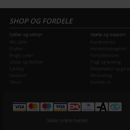
Forbremse
Hyd
GEAR
Cykler og udstyr
Hjælp og support
Bagskifter
SRA
Alle cykler
Kundeservice
Elcykler
Handelsbetingelser
Geartype
Udv
Brugte cykler
Fortrydelsesret
Udstyr og tilbehør
Fragt og levering
Kassette
SRA
Cykeltøj
Reklamation og garan
Gavekort
Returnering
Tilbud
Kontakt os
Kranksæt
SRA
Samlet antal gear
12
Skiftegreb
SRA
Sikker online-handel
HJUL & DÆK