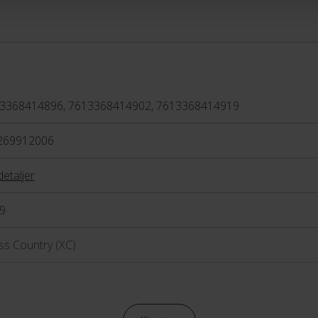
Contessa-serien er, at
t
t for den kvindelige rytter
s
hverken performance eller
L
3368414896, 7613368414902, 7613368414919
269912006
detaljer
9
ss Country (XC)
raulisk skivebremse