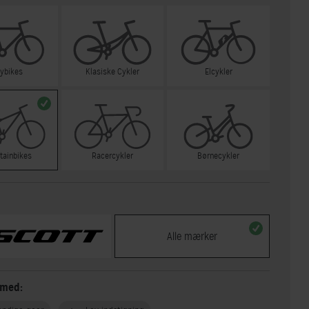
tybikes
Klasiske Cykler
Elcykler
tainbikes
Racercykler
Børnecykler
Alle mærker
 med: