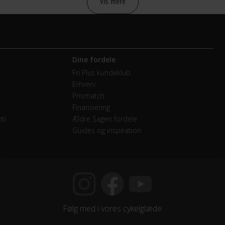
Vis mere
raulisk skivebremse Shimano MT400
Dine fordele
M NX Eagle / 12 Speed
Fri Plus kundeklub
Erhverv
endige gear
Prismatch
Finansiering
M NX / XG1230 / 11-50 T
ti
Ældre Sagen fordele
Guides og inspiration
M SRAM NX Eagle DUB Boost
M NX Trigger
Følg med i vores cykelglæde