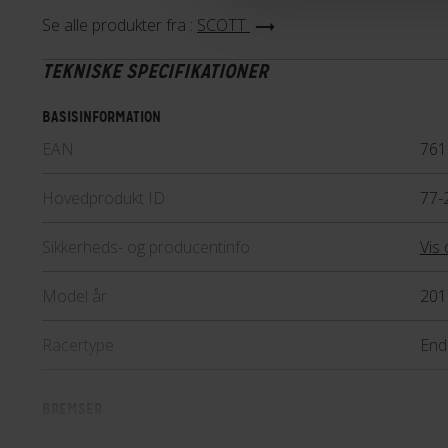
geometri, der giver en oprejst 
Se alle produkter fra :
SCOTT
Samtidig har Speedster-modell
TEKNISKE SPECIFIKATIONER
optimale stivhed til at perform
træningsturene. Speedster-ser
BASISINFORMATION
af et tal fra 10 og op. Jo lavere
EAN
761
kvaliteten af cyklens komponen
Lær mere
Hovedprodukt ID
77-
Sikkerheds- og producentinfo
Vis 
Model år
201
Racertype
End
BREMSER
Bagbremse
Mek