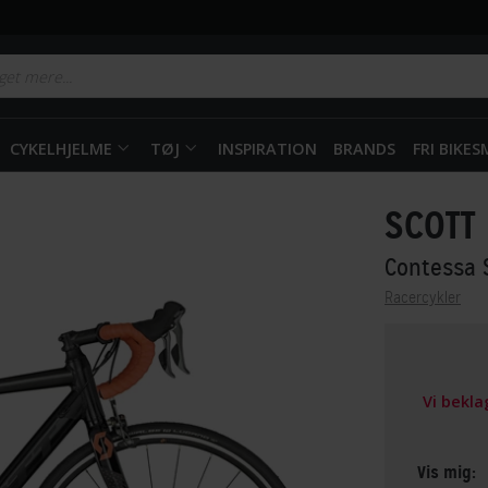
CYKELHJELME
TØJ
INSPIRATION
BRANDS
FRI BIKE
SCOTT
Contessa 
Racercykler
Vi bekl
Vis mig: