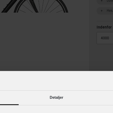
Udv
Mek
Indenfor 
lse
Specif
Detaljer