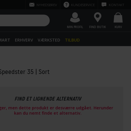
NYHEDSBREV
KUNDESERVICE
KONTAKT
MIN PROFIL
FIND BUTIK
KURV
SMART
ERHVERV
VÆRKSTED
TILBUD
Speedster 35
| Sort
FIND ET LIGNENDE ALTERNATIV
ager, men dette produkt er desværre udgået. Herunder
kan du nemt finde et alternativ.