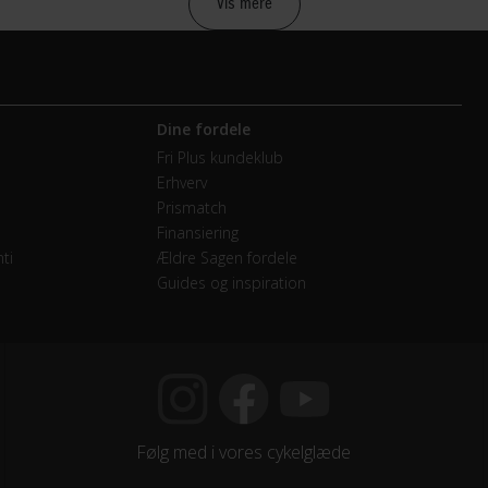
Vis mere
anisk fælgbremse Tektro BR-315
Dine fordele
mano Claris R2000 / 16 speed
Fri Plus kundeklub
Erhverv
mano Claris
Prismatch
Finansiering
endige gear
ti
Ældre Sagen fordele
Guides og inspiration
mano HG50, 11-32T
mano Shimano Claris, 50-34T
Følg med i vores cykelglæde
mano Claris ST-R2000