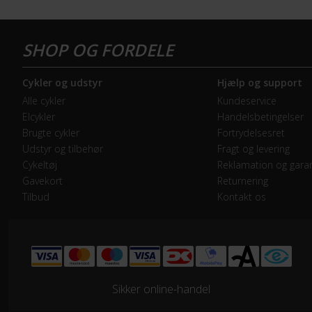
Forbremse
Mek
GEAR
Cykler og udstyr
Hjælp og support
Bagskifter
Shi
Alle cykler
Kundeservice
Elcykler
Handelsbetingelser
Forskifter
Shi
Brugte cykler
Fortrydelsesret
Udstyr og tilbehør
Fragt og levering
Geartype
Udv
Cykeltøj
Reklamation og garan
Gavekort
Returnering
Tilbud
Kontakt os
Kassette
Shi
Kranksæt
Shi
Samlet antal gear
16
Sikker online-handel
Skiftegreb
Shi