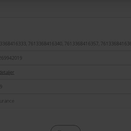
og komfortabel køreposition.
k
erne en lav vægt og den
a
e maksimalt på
c
iens modelnavne efterfølges
u
 tallet er, desto bedre er
kv
3368416333, 7613368416340, 7613368416357, 76133684163
ter.
L
269942019
detaljer
9
urance
anisk fælgbremse