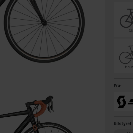
Ci
Moun
Fra:
Udstyret