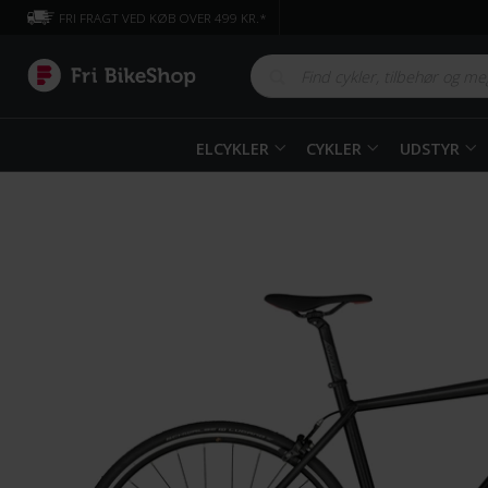
FRI FRAGT VED KØB OVER 499 KR.*
ELCYKLER
CYKLER
UDSTYR