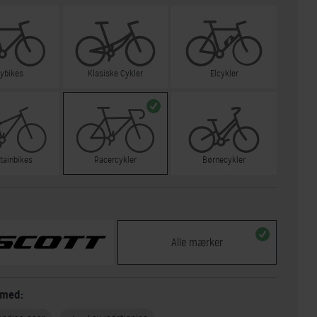
tybikes
Klasiske Cykler
Elcykler
tainbikes
Racercykler
Børnecykler
Alle mærker
 med: