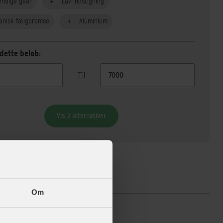
endige gear
Lav indstigning
anisk fælgbremse
Aluminium
dette beløb:
Til
Vis 2 alternativer
ikationer
Om