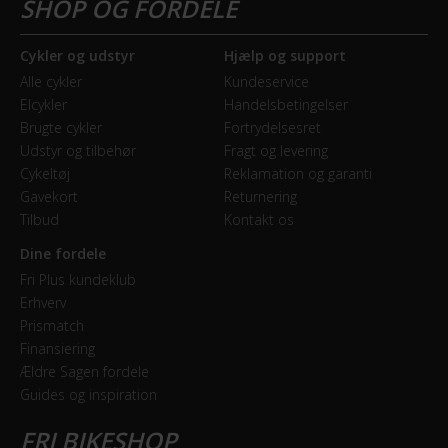
Lightweight
Cykler og udstyr
Hjælp og support
Alle cykler
Kundeservice
BREMSER
Elcykler
Handelsbetingelser
Bagbremse
Brugte cykler
Fortrydelsesret
Udstyr og tilbehør
Fragt og levering
Hydraulisk skivebremse
Cykeltøj
Reklamation og garanti
Gavekort
Returnering
Forbremse
Tilbud
Kontakt os
Hydraulisk skivebremse Shimano BR-R9170
Dine fordele
Fri Plus kundeklub
GEAR
Erhverv
Prismatch
Bagskifter
Finansiering
Shimano Dura-Ace - RD-R9100 - 22 Speed
Ældre Sagen fordele
Guides og inspiration
Forskifter
Shimano Dura-Ace - FD-R9100