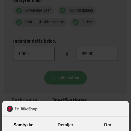
Udstyret med:
Udvendige gear
Høj indstigning
Hydraulisk skivebremse
Carbon
Indenfor dette beløb:
Til
Vis 1 alternativer
Beskrivelse
Specifikationer
BESKRIVELSE AF SCOTT ADDICT RC PRO
Samtykke
Detaljer
Om
Scott Addict RC Pro er en af de hurtigste racercykler på