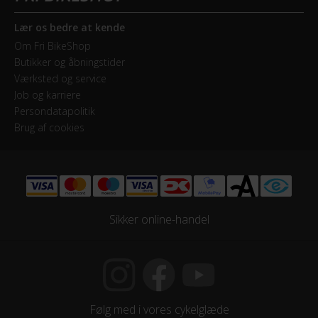
Lær os bedre at kende
Geartype
Om Fri BikeShop
Udvendige gear
Butikker og åbningstider
Værksted og service
Kassette
Job og karriere
Shimano Dura Ace CS-R9100 - 11-30
Persondatapolitik
Brug af cookies
Kranksæt
Shimano Shimano Dura-Ace FC-R9100 - Hollowtech II
53x39T
Samlet antal gear
Sikker online-handel
22
Skiftegreb
Shimano Dura-Ace ST-R9120 Dual control 22 Speed
Følg med i vores cykelglæde