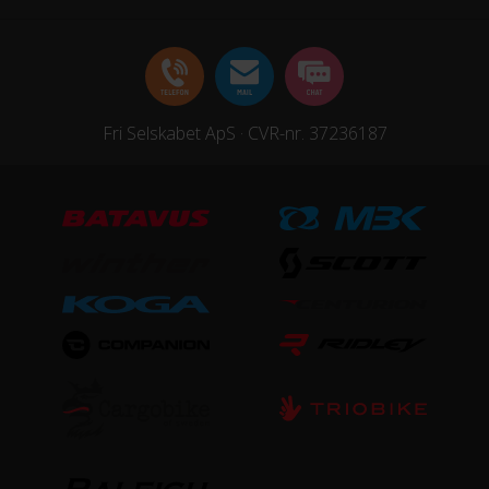
HJUL & DÆK
Dæk
Schwalbe ONE V-Guard - 700x28C
Fri Selskabet ApS · CVR-nr. 37236187
Hjul
Syncros Capital 1.0 35 Disc
Hjulstørrelse
28″
STEL
Ramme
Addict RC Disc HMX SL - Road Race geometry
Stelmateriale