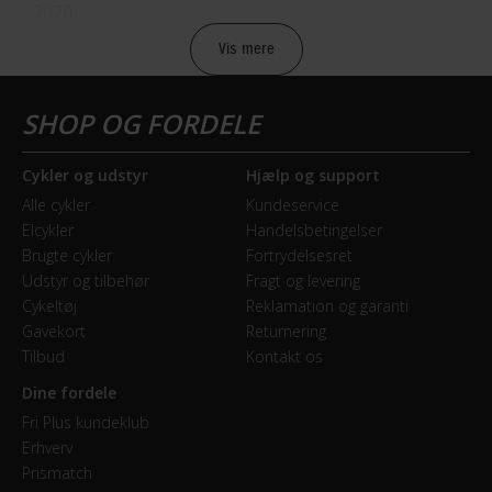
2020
Vis mere
BATTERI
Batteri beskrivelse
500Wh PowerTube Battery
Cykler og udstyr
Hjælp og support
Alle cykler
Kundeservice
Batteriplacering
Elcykler
Handelsbetingelser
I stellet
Brugte cykler
Fortrydelsesret
Udstyr og tilbehør
Fragt og levering
Energiindhold (Wh)
Cykeltøj
Reklamation og garanti
500 Wh
Gavekort
Returnering
Tilbud
Kontakt os
Dine fordele
BREMSER
Fri Plus kundeklub
Bagbremse
Erhverv
Prismatch
Hydraulisk skivebremse