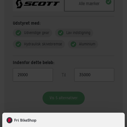
Alle mærker
Udstyret med:
Udvendige gear
Lav indstigning
Hydraulisk skivebremse
Aluminium
Indenfor dette beløb:
Til
Vis 5 alternativer
Beskrivelse
Specifikationer