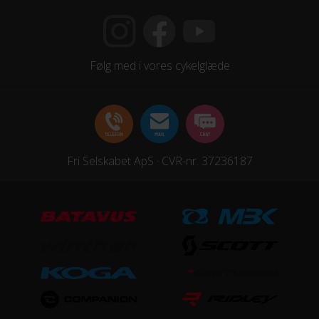
Geartype
Udvendige gear
Kassette
Følg med i vores cykelglæde
SRAM CS PG 1130 11-42
Kranksæt
SRAM FSA CK-745
Fri Selskabet ApS · CVR-nr. 37236187
Samlet antal gear
11
Skiftegreb
SRAM NX
HJUL & DÆK