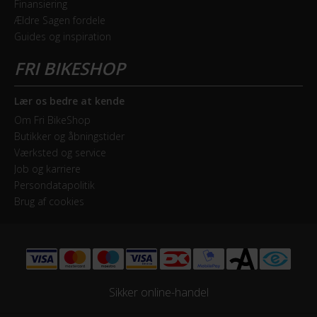
Finansiering
Ældre Sagen fordele
Forbremse
Guides og inspiration
Hydraulisk skivebremse Shimano BR-M200
ELCYKEL SYSTEM
Lær os bedre at kende
Estimeret rækkevidde (km)
Om Fri BikeShop
Butikker og åbningstider
60 km - 80 km
Værksted og service
Job og karriere
Walk assist
Persondatapolitik
Nej
Brug af cookies
GEAR
Bagskifter
SRAM NX - 11 Speed
Sikker online-handel