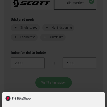
Alle mærker
Udstyret med:
Single speed
Høj indstigning
Fodbremse
Aluminium
Indenfor dette beløb:
Til
Vis 19 alternativer
Beskrivelse
Specifikationer