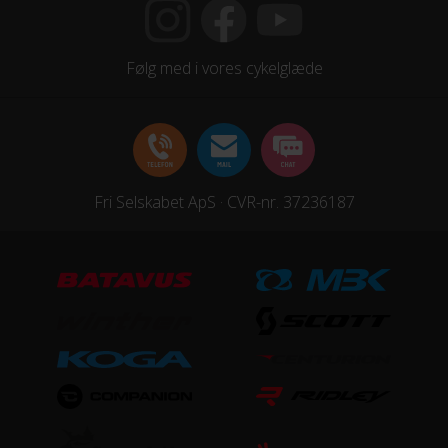
Hjul
Aluminium
Følg med i vores cykelglæde
STEL
Ramme
JR16 Coaster - Aluminium 6061
Fri Selskabet ApS · CVR-nr. 37236187
Stelmateriale
Aluminium
Steltype
Høj indstigning
STØRRELSE OG VÆGT
Vægt