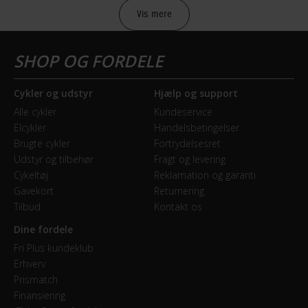
Vis mere
Sikkerheds- og producentinfo
Vis detaljer
Model år
Cykler og udstyr
Hjælp og support
2020
Alle cykler
Kundeservice
Elcykler
Handelsbetingelser
BREMSER
Brugte cykler
Fortrydelsesret
Udstyr og tilbehør
Fragt og levering
Bagbremse
Cykeltøj
Reklamation og garanti
Fodbremse
Gavekort
Returnering
Tilbud
Kontakt os
Forbremse
Dine fordele
Mekanisk fælgbremse
Fri Plus kundeklub
Erhverv
Prismatch
GEAR
Finansiering