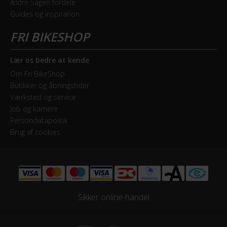
Ældre Sagen fordele
Geartype
Guides og inspiration
Single speed
Kassette
18T
Lær os bedre at kende
Om Fri BikeShop
Kranksæt
Butikker og åbningstider
One Piece Crank - 28T
Værksted og service
Job og karriere
Persondatapolitik
Samlet antal gear
Brug af cookies
1
HJUL & DÆK
Dæk
Sikker online-handel
Kenda K841 Contact - 14 x 2.125"