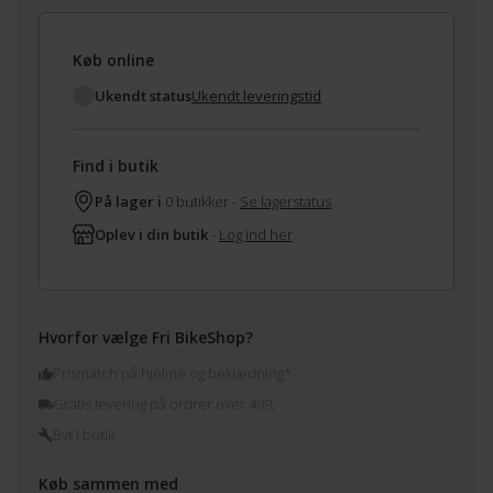
Køb online
Ukendt status
Ukendt leveringstid
Find i butik
På lager i
0 butikker -
Se lagerstatus
Oplev i din butik
-
Log ind her
Hvorfor vælge Fri BikeShop?
Prismatch på hjelme og beklædning*
Gratis levering på ordrer over 499,-
Byt i butik
Køb sammen med