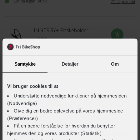
Kun på lager i butik
Gå til produkt
INNERGY+ Flaskeholder
+ 199,-
Samtykke
Detaljer
Om
SCOTT Shield LS
+ 999,-
Vi bruger cookies til at
Understøtte nødvendige funktioner på hjemmesiden
SCOTT Shield
(Nødvendige)
Give dig en bedre oplevelse på vores hjemmeside
+ 799,-
(Præferencer)
Få en bedre forståelse for hvordan du benytter
hjemmesiden og vores produkter (Statistik)
SCOTT Pro Shield LS