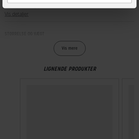
Sikkerheds- og producentinfo
Vis detaljer
STØRRELSE OG VÆGT
Vægt
Vis mere
220 g
LIGNENDE PRODUKTER
TEKNISKE SPECIFIKATIONER
Høj synlighed
Nej
Indbygget lygte
Nej
Lukkesystem