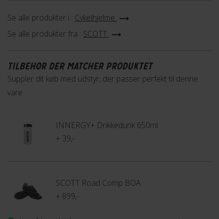
Se alle produkter i :
Cykelhjelme
MIPS
Se alle produkter fra :
SCOTT
TILBEHØR DER MATCHER PRODUKTET
Denne hjelm er udstyret med MIPS, som er en
Suppler dit køb med udstyr, der passer perfekt til denne
revolutionerende teknologi, der består af en bevægelig skal
vare
på indersiden af hjelmen, der sidder mellem hovedet og
hjelmens overflade. MIPS, kombineret med hjelmens egen
INNERGY+ Drikkedunk 650ml
beskyttelse, giver en bedre samlet beskyttelse mod vinklede
+ 39,-
slag.
Lær mere
SCOTT Road Comp BOA
+ 899,-