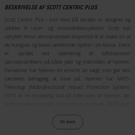
BESKRIVELSE AF SCOTT CENTRIC PLUS
Scott Centric Plus i sort med blå detaljer er designet og
udviklet til racer- og mountainbikecyklisten. Scott har
udnyttet deres aerodynamiske ekspertise til at skabe en af
de hurtigste og bedst ventilerede hjelme i sin klasse. Dette
er opnået ved optimering af luftstrømmen
(aerodynamikken) på både yder og indersiden af hjelmen.
Derudover har hjelmen en enormt lav vægt, som gør den
særdeles behagelig at have på. Hjelmen har MIPS-
Teknologi (Multi-directional Impact Protection System).
MIPS er en bevægelig skal på indersiden af hjelmen, der
sidder mellem hovedet og hjelmens overflade. MIPS giver
en bedre samlet beskyttelse mod vinklede slag, så du er
ekstra godt beskyttet mod hovedskader.
Vis mere