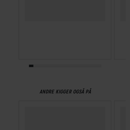
Klikspænde
MIPS
Ja
NTA-godkendt
Nej
Velegnet til hestehale
Nej
Visir
ANDRE KIGGER OGSÅ PÅ
Nej