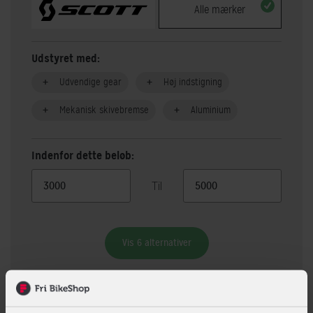
Alle mærker
Udstyret med:
Udvendige gear
Høj indstigning
Mekanisk skivebremse
Aluminium
Indenfor dette beløb:
Til
Vis 6 alternativer
Beskrivelse
Specifikationer