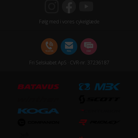
Kranksæt
Følg med i vores cykelglæde
Shimano Prowheel TA-CQ01, 42x34x24 w/CG
Samlet antal gear
21
Skiftegreb
Fri Selskabet ApS · CVR-nr. 37236187
Shimano ST-EF-41-L, 7R, EZ-fire plus w/gear indicator
HJUL & DÆK
Dæk
Kenda Booster, 2.4”, 30TPI
Hjul
Syncros X-20 Disc, 32H, black