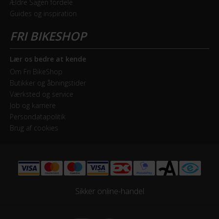
Ældre Sagen fordele
Guides og inspiration
Drivlinje
Kædetræk
Forskifter
Lær os bedre at kende
microSHIFT FD-M20
Om Fri BikeShop
Butikker og åbningstider
Frontklinger
Værksted og service
3x - Triple
Job og karriere
Persondatapolitik
Geargruppe
Brug af cookies
Shimano Tourney
Geartype
Udvendige gear
Sikker online-handel
Kassette
SunRace CSM40 7AV, 11-34T