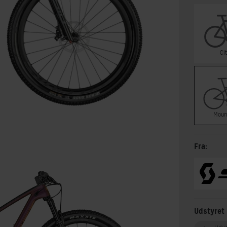
Ci
Moun
Fra:
Udstyret