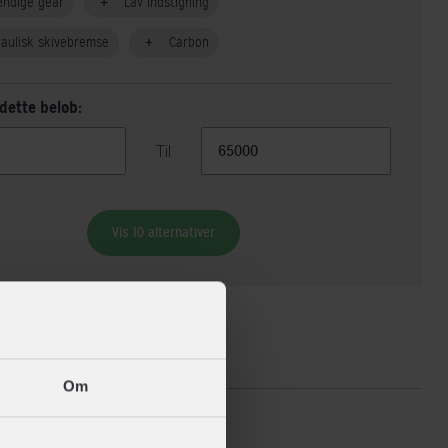
endige gear
Lav indstigning
aulisk skivebremse
Carbon
dette beløb:
Til
Vis 10 alternativer
ikationer
Om