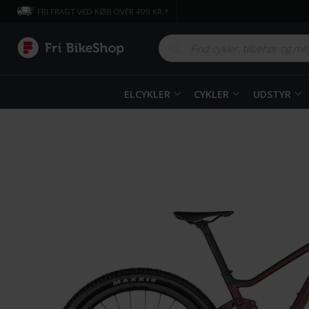
FRI FRAGT VED KØB OVER 499 KR.*
ELCYKLER
CYKLER
UDSTYR