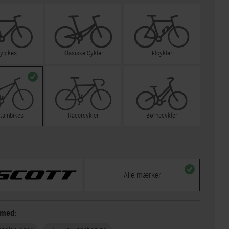
tybikes
Klasiske Cykler
Elcykler
tainbikes
Racercykler
Børnecykler
Alle mærker
 med: