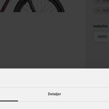
Udv
Hydr
Indenfor 
lse
Specif
Detaljer