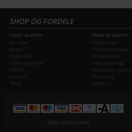
den forreste og den bagerst
Forbremse
Hyd
knap på styret, så du på den m
forskellige kørestile. Scott Spa
GEAR
professionelle mountainbikeryt
Cykler og udstyr
Hjælp og support
Bagskifter
SRA
tidobbelte verdensmester, Nino
Alle cykler
Kundeservice
med til at udvikle Scott Spark 
Elcykler
Handelsbetingelser
Drivlinje
Kæd
Brugte cykler
Fortrydelsesret
Lær mere
Udstyr og tilbehør
Fragt og levering
Frontklinger
1x -
Cykeltøj
Reklamation og garan
Gavekort
Returnering
Tilbud
Kontakt os
Geargruppe
SRA
Geartype
Udv
Kassette
SRA
Sikker online-handel
Kranksæt
SRA