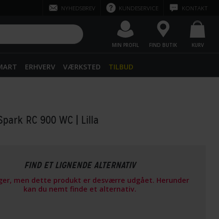
NYHEDSBREV
KUNDESERVICE
KONTAKT
MIN PROFIL
FIND BUTIK
KURV
SMART
ERHVERV
VÆRKSTED
TILBUD
Spark RC 900 WC
| Lilla
FIND ET LIGNENDE ALTERNATIV
ager, men dette produkt er desværre udgået. Herunder
kan du nemt finde et alternativ.