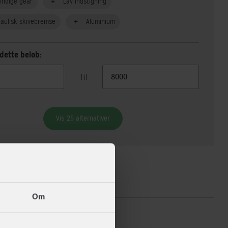
endige gear
Lav indstigning
aulisk skivebremse
Aluminium
dette beløb:
Til
Vis 25 alternativer
ikationer
Om