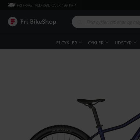
FRI FRAGT VED KØB OVER 499 KR.*
ELCYKLER
CYKLER
UDSTYR