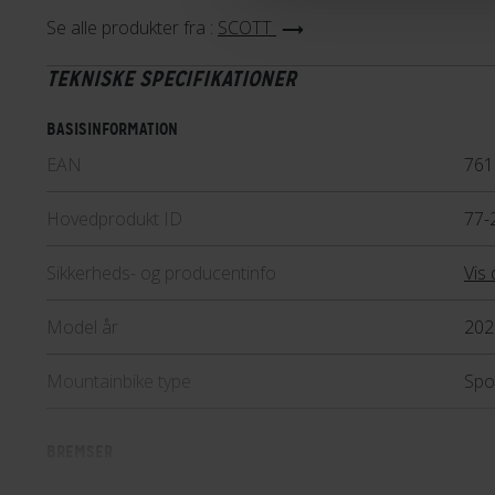
SCOTT Contessa
Se alle produkter fra :
SCOTT
Scott Contessa er en serie af 
TEKNISKE SPECIFIKATIONER
mountainbikes med en geometri,
kvindens fysiologi. Contessa-s
BASISINFORMATION
af Scotts modeller. Fælles for 
EAN
761
cyklerne sikrer maksimal komfor
uden at gå på kompromis med 
Hovedprodukt ID
77-
kvalitet.
Sikkerheds- og producentinfo
Vis 
Lær mere
Model år
202
Mountainbike type
Spo
BREMSER
Bagbremse
Hyd