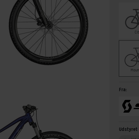
Ci
Moun
Fra:
Udstyret