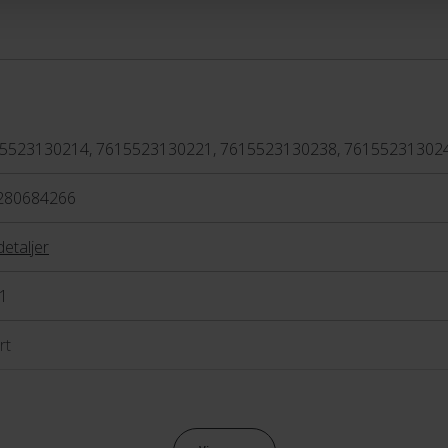
både racercykler og
 der er optimeret til
erien går på tværs af mange
Contessa-serien er, at
5523130214, 7615523130221, 7615523130238, 76155231302
t for den kvindelige rytter
hverken performance eller
280684266
detaljer
1
rt
raulisk skivebremse