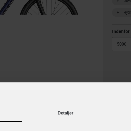
Udv
Hydr
Indenfor 
lse
Specif
Detaljer