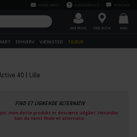
NYHEDSBREV
KUNDESERVICE
KONTAKT
MIN PROFIL
FIND BUTIK
KURV
SMART
ERHVERV
VÆRKSTED
TILBUD
Active 40
| Lilla
FIND ET LIGNENDE ALTERNATIV
ager, men dette produkt er desværre udgået. Herunder
kan du nemt finde et alternativ.