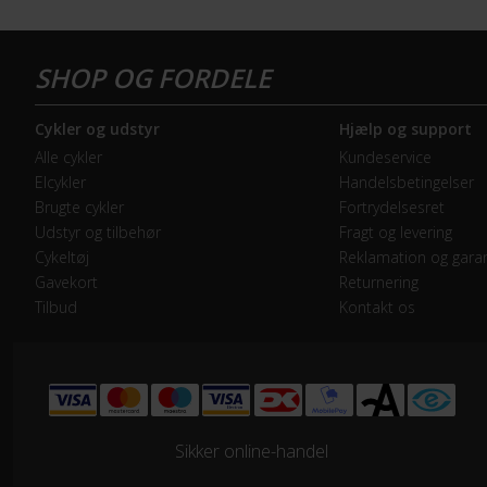
Forbremse
Hyd
GEAR
Cykler og udstyr
Hjælp og support
Bagskifter
Shi
Alle cykler
Kundeservice
Elcykler
Handelsbetingelser
Drivlinje
Kæd
Brugte cykler
Fortrydelsesret
Udstyr og tilbehør
Fragt og levering
Forskifter
Shi
Cykeltøj
Reklamation og garan
Gavekort
Returnering
Tilbud
Kontakt os
Frontklinger
2x 
Geargruppe
Shi
Geartype
Udv
Sikker online-handel
Kassette
Shi