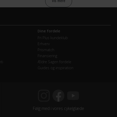
Vis mere
raulisk skivebremse Tektro HD-M276
Dine fordele
mano Altus RD-M2000 / 18 Speed
Fri Plus kundeklub
Erhverv
etræk
Prismatch
Finansiering
mano Altus FD-M2020-TS
ti
Ældre Sagen fordele
Guides og inspiration
- Double
mano Altus
endige gear
Følg med i vores cykelglæde
mano Altus CS-HG200-9 / 11-36T