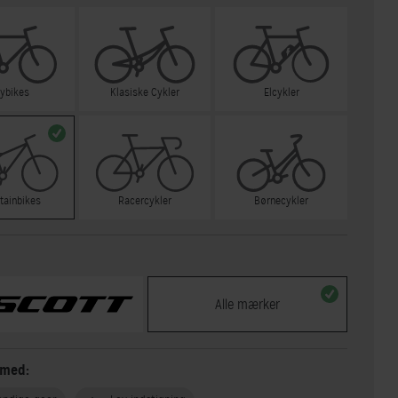
tybikes
Klasiske Cykler
Elcykler
tainbikes
Racercykler
Børnecykler
Alle mærker
 med: