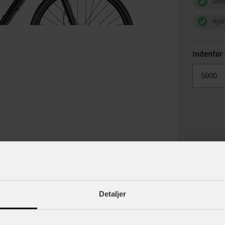
Udv
Hydr
Indenfor 
lse
Specif
Detaljer