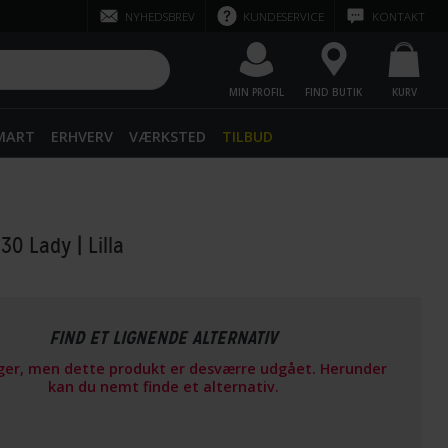
NYHEDSBREV
KUNDESERVICE
KONTAKT
MIN PROFIL
FIND BUTIK
KURV
SMART
ERHVERV
VÆRKSTED
TILBUD
 30 Lady
| Lilla
FIND ET LIGNENDE ALTERNATIV
ager, men dette produkt er desværre udgået. Herunder
kan du nemt finde et alternativ.