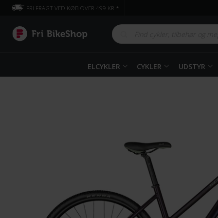
FRI FRAGT VED KØB OVER 499 KR.*
ELCYKLER
CYKLER
UDSTYR