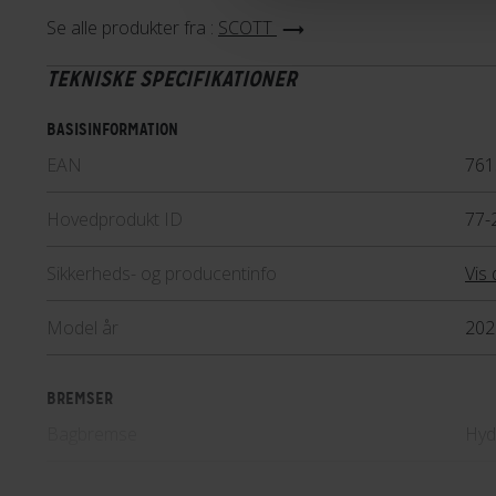
Se alle produkter fra :
SCOTT
TEKNISKE SPECIFIKATIONER
BASISINFORMATION
EAN
761
Hovedprodukt ID
77-
Sikkerheds- og producentinfo
Vis 
Model år
202
BREMSER
Bagbremse
Hyd
Forbremse
Hyd