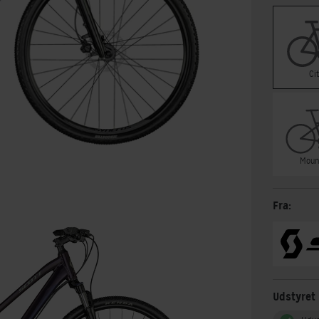
Ci
Moun
Fra:
Udstyret