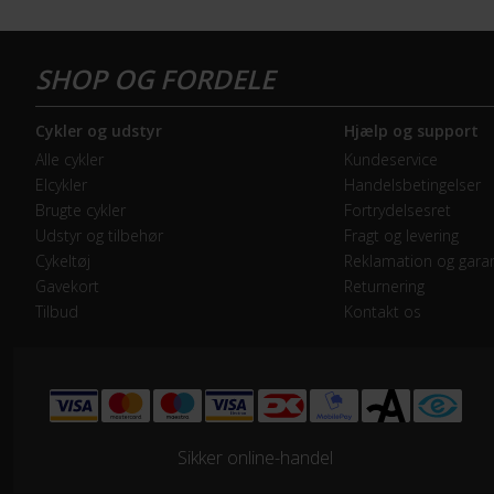
GEAR
Bagskifter
Shi
Cykler og udstyr
Hjælp og support
Drivlinje
Kæd
Alle cykler
Kundeservice
Elcykler
Handelsbetingelser
Forskifter
Shi
Brugte cykler
Fortrydelsesret
Udstyr og tilbehør
Fragt og levering
Frontklinger
3x -
Cykeltøj
Reklamation og garan
Gavekort
Returnering
Tilbud
Kontakt os
Geargruppe
Shi
Geartype
Udv
Kassette
Shi
Sikker online-handel
Kranksæt
Shi