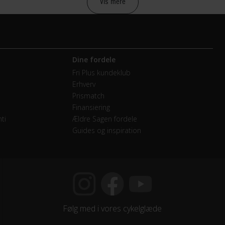
Vis mere
mano Alivio RD-M3100 / 27 Speed
Dine fordele
etræk
Fri Plus kundeklub
Erhverv
mano FD-M370 / 34.9mm
Prismatch
Finansiering
 Triple
ti
Ældre Sagen fordele
Guides og inspiration
mano Alivio
endige gear
mano CS-HG200-9
Følg med i vores cykelglæde
mano Shimano FC-T4010 / 48x36x26 / w/CG