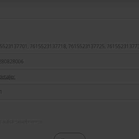
5523137701, 7615523137718, 7615523137725, 76155231377
280828006
detaljer
1
raulisk skivebremse
raulisk skivebremse Tektro HD-M275