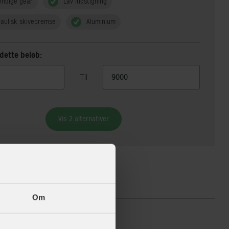
endige gear
Lav indstigning
aulisk skivebremse
Aluminium
dette beløb:
Til
Vis 2 alternativer
ikationer
Om