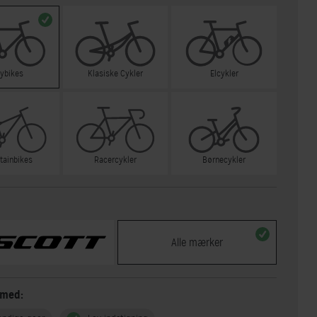
tybikes
Klasiske Cykler
Elcykler
tainbikes
Racercykler
Børnecykler
Alle mærker
 med: