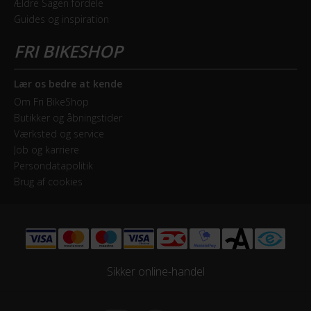
Ældre Sagen fordele
Bagskifter
Guides og inspiration
SRAM SX Eagle 12 Speed
Drivlinje
Kædetræk
Lær os bedre at kende
Om Fri BikeShop
Frontklinger
Butikker og åbningstider
1x - Single
Værksted og service
Job og karriere
Persondatapolitik
Geargruppe
Brug af cookies
SRAM SX Eagle
Geartype
Udvendige gear
Sikker online-handel
Kassette
SRAM SX Eagle / PG-1210 / 11-50