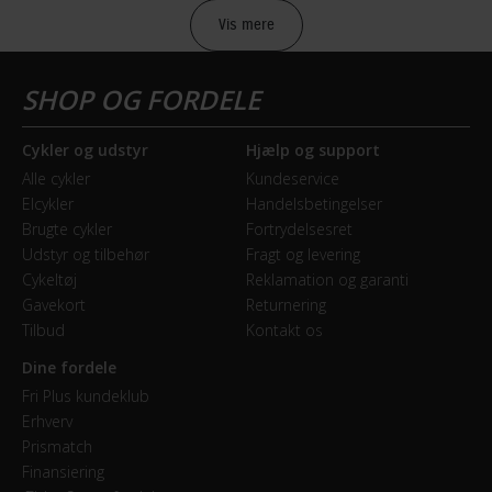
Vis mere
Sikkerheds- og producentinfo
Vis detaljer
Model år
Cykler og udstyr
Hjælp og support
2021
Alle cykler
Kundeservice
Elcykler
Handelsbetingelser
BREMSER
Brugte cykler
Fortrydelsesret
Udstyr og tilbehør
Fragt og levering
Bagbremse
Cykeltøj
Reklamation og garanti
Hydraulisk skivebremse
Gavekort
Returnering
Tilbud
Kontakt os
Forbremse
Dine fordele
Hydraulisk skivebremse Shimano MT501
Fri Plus kundeklub
Erhverv
Prismatch
GEAR
Finansiering