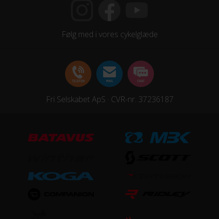
Kranksæt
SRAM SRAM SX Eagle DUB Boost / 155mm / 30T
Følg med i vores cykelglæde
Samlet antal gear
12
Skiftegreb
Fri Selskabet ApS · CVR-nr. 37236187
SRAM NX Eagle Trigger / MMX
HJUL & DÆK
Dæk
Maxxis Forekaster / 27.5x2.35"
Hjul
Syncros X-25 / 32H / 25mm