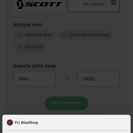
Alle mærker
Udstyret med:
Udvendige gear
Hydraulisk skivebremse
Aluminium
Indenfor dette beløb:
Til
Vis 1 alternativer
Beskrivelse
Specifikationer