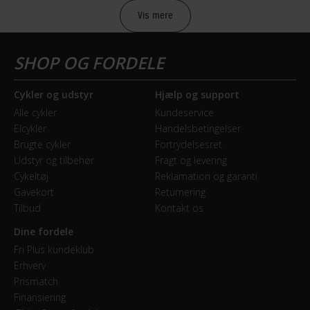
Vis mere
Sikkerheds- og producentinfo
Vis detaljer
Model år
Cykler og udstyr
Hjælp og support
2021
Alle cykler
Kundeservice
Elcykler
Handelsbetingelser
BREMSER
Brugte cykler
Fortrydelsesret
Udstyr og tilbehør
Fragt og levering
Bagbremse
Cykeltøj
Reklamation og garanti
Hydraulisk skivebremse
Gavekort
Returnering
Tilbud
Kontakt os
Forbremse
Dine fordele
Hydraulisk skivebremse Shimano MT201
Fri Plus kundeklub
Erhverv
Prismatch
GEAR
Finansiering