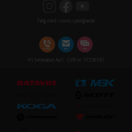
Kranksæt
SRAM SRAM SX Eagle DUB / 30T
Følg med i vores cykelglæde
Samlet antal gear
12
Skiftegreb
Fri Selskabet ApS · CVR-nr. 37236187
SRAM SX Eagle Trigger
HJUL & DÆK
Dæk
Maxxis Ikon / 27.5x2.2"
Hjul
Syncros / Disc / 32H