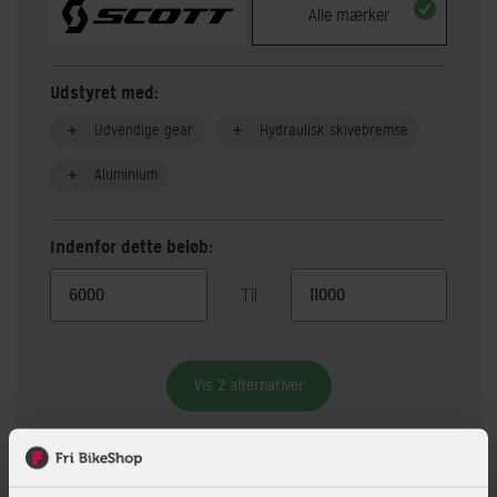
Alle mærker
Udstyret med:
Udvendige gear
Hydraulisk skivebremse
Aluminium
Indenfor dette beløb:
Til
Vis 2 alternativer
Beskrivelse
Specifikationer