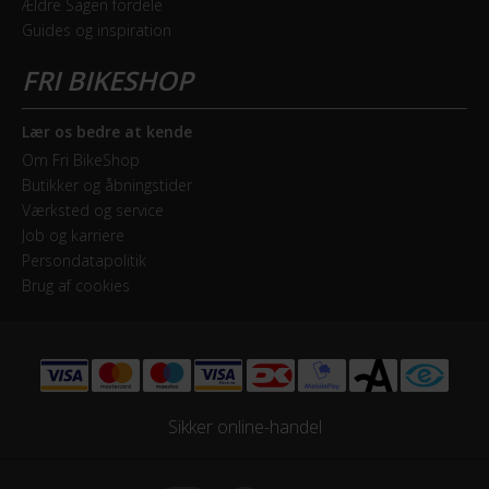
Ældre Sagen fordele
Bagskifter
Guides og inspiration
SRAM SX Eagle 12 Speed
Drivlinje
Kædetræk
Lær os bedre at kende
Om Fri BikeShop
Frontklinger
Butikker og åbningstider
1x - Single
Værksted og service
Job og karriere
Persondatapolitik
Geargruppe
Brug af cookies
SRAM SX Eagle
Geartype
Udvendige gear
Sikker online-handel
Kassette
SRAM SX / PG1210 / 11-50