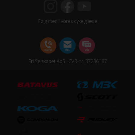
HJUL & DÆK
Følg med i vores cykelglæde
Dæk
Kenda K841 Contact / 16x2.25"
Hjul
Alloy / black / 20H/28H / A/V
Fri Selskabet ApS · CVR-nr. 37236187
KOMPONENTER
Frempind
Fast
Pedaler
MARWI SP-201 / 1/2" / w/Reflector
Sadel