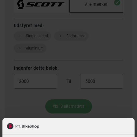
Alle mærker
Udstyret med:
Single speed
Fodbremse
Aluminium
Indenfor dette beløb:
Til
Vis 19 alternativer
Beskrivelse
Specifikationer