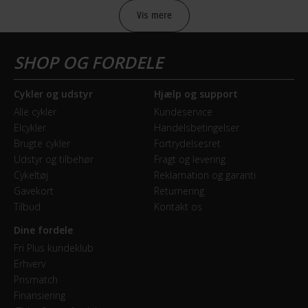
Vis mere
Sikkerheds- og producentinfo
Vis detaljer
Model år
Cykler og udstyr
Hjælp og support
2021
Alle cykler
Kundeservice
Elcykler
Handelsbetingelser
BREMSER
Brugte cykler
Fortrydelsesret
Udstyr og tilbehør
Fragt og levering
Bagbremse
Cykeltøj
Reklamation og garanti
Fodbremse
Gavekort
Returnering
Tilbud
Kontakt os
Forbremse
Dine fordele
Mekanisk fælgbremse
Fri Plus kundeklub
Erhverv
Prismatch
GEAR
Finansiering