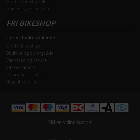
Ældre Sagen fordele
Drivlinje
Guides og inspiration
Kædetræk
Frontklinger
1x - Single
Lær os bedre at kende
Om Fri BikeShop
Geartype
Butikker og åbningstider
Single speed
Værksted og service
Job og karriere
Persondatapolitik
Kassette
Brug af cookies
18T
Kranksæt
One Piece Crank / 28T
Sikker online-handel
Samlet antal gear
1