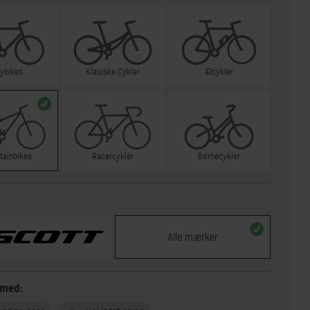
tybikes
Klasiske Cykler
Elcykler
tainbikes
Racercykler
Børnecykler
Alle mærker
 med: