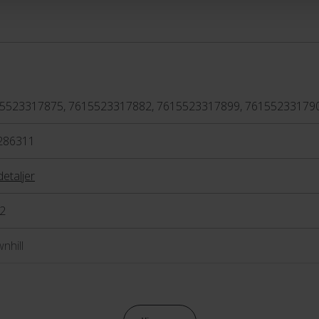
5523317875, 7615523317882, 7615523317899, 76155233179
286311
detaljer
2
nhill
raulisk skivebremse Shimano BR-MT520 4 piston