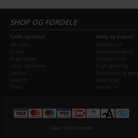
Forbremse
Hyd
GEAR
Cykler og udstyr
Hjælp og support
Bagskifter
SRA
Alle cykler
Kundeservice
Elcykler
Handelsbetingelser
Drivlinje
Kæd
Brugte cykler
Fortrydelsesret
Udstyr og tilbehør
Fragt og levering
Frontklinger
1x -
Cykeltøj
Reklamation og garan
Gavekort
Returnering
Tilbud
Kontakt os
Geargruppe
SR
Geartype
Udv
Kassette
SRA
Sikker online-handel
Samlet antal gear
7