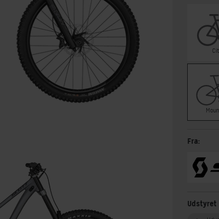
Ci
Moun
Fra:
Udstyret