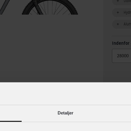
Udv
Hydr
Alu
Indenfor 
lse
Specif
Detaljer