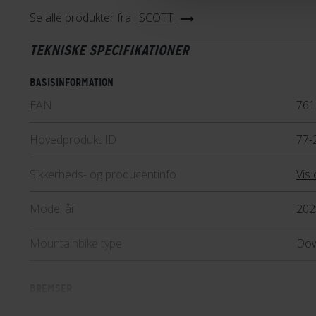
Se alle produkter fra :
SCOTT
TEKNISKE SPECIFIKATIONER
BASISINFORMATION
EAN
761
Hovedprodukt ID
77-
Sikkerheds- og producentinfo
Vis 
Model år
202
Mountainbike type
Dow
BREMSER
Bagbremse
Hyd