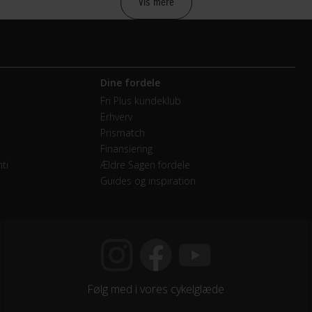
Vis mere
raulisk skivebremse Shimano BR-MT520 4 piston
Dine fordele
M GX DH - Short cage - 7 Speed
Fri Plus kundeklub
Erhverv
etræk
Prismatch
Finansiering
 Single
ti
Ældre Sagen fordele
Guides og inspiration
AM GX DH
endige gear
M CS PG-720 DH 11-25
Følg med i vores cykelglæde