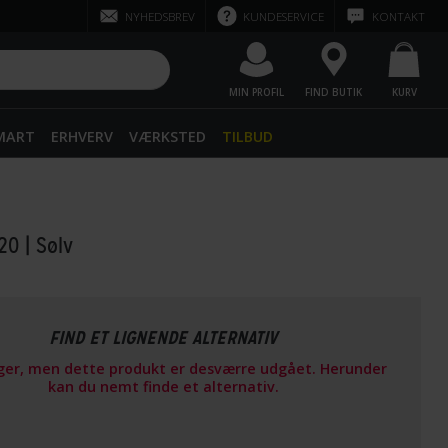
NYHEDSBREV
KUNDESERVICE
KONTAKT
MIN PROFIL
FIND BUTIK
KURV
SMART
ERHVERV
VÆRKSTED
TILBUD
920
| Sølv
FIND ET LIGNENDE ALTERNATIV
ager, men dette produkt er desværre udgået. Herunder
kan du nemt finde et alternativ.