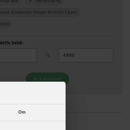
endige gear
Høj indstigning
aulisk skivebremse Shimano BR-MT520 4 piston
minium
dette beløb:
Til
Vis 9 alternativer
ikationer
Om