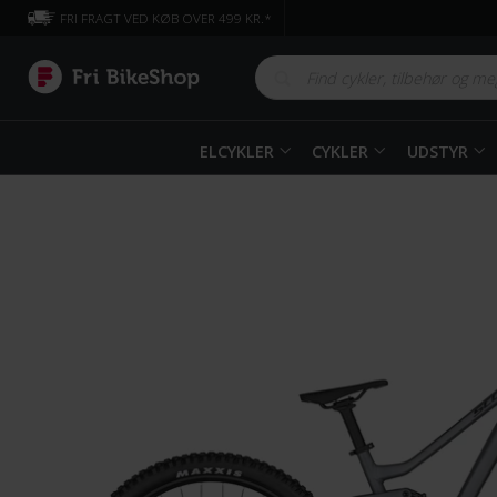
FRI FRAGT VED KØB OVER 499 KR.*
ELCYKLER
CYKLER
UDSTYR