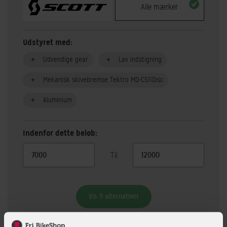
Alle mærker
Udstyret med:
Udvendige gear
Lav indstigning
Mekanisk skivebremse Tektro MD-C511Disc
Aluminium
Indenfor dette beløb:
Til
Vis 9 alternativer