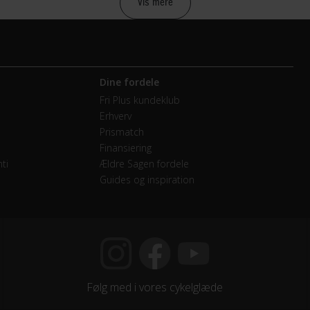
Vis mere
mano RD-TX800-SGS 7 Speed
Dine fordele
etræk
Fri Plus kundeklub
Erhverv
mano FD-TY510
Prismatch
Finansiering
- Double
ti
Ældre Sagen fordele
Guides og inspiration
mano Tourney
endige gear
mano CS-HG200-9 - 11-32 T
Følg med i vores cykelglæde