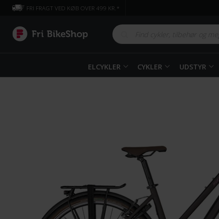
FRI FRAGT VED KØB OVER 499 KR.*
ELCYKLER
CYKLER
UDSTYR