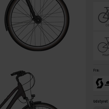
Ci
Moun
Fra:
Udstyret