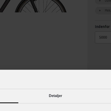
Udv
Mek
Indenfor 
lse
Specif
Detaljer