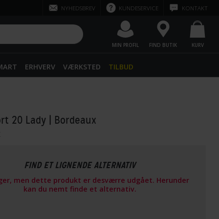
NYHEDSBREV
KUNDESERVICE
KONTAKT
MIN PROFIL
FIND BUTIK
KURV
SMART
ERHVERV
VÆRKSTED
TILBUD
rt 20 Lady
| Bordeaux
r
FIND ET LIGNENDE ALTERNATIV
ager, men dette produkt er desværre udgået. Herunder
kan du nemt finde et alternativ.