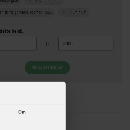
endige gear
Lav indstigning
anisk fælgbremse Promax TX123
Aluminium
dette beløb:
Til
Vis 33 alternativer
ikationer
Om