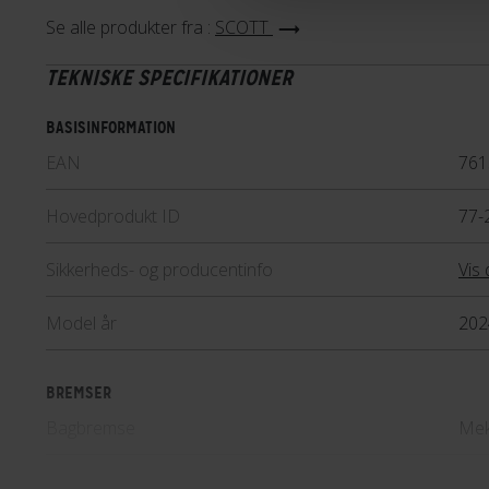
Se alle produkter fra :
SCOTT
TEKNISKE SPECIFIKATIONER
BASISINFORMATION
EAN
761
Hovedprodukt ID
77-
Sikkerheds- og producentinfo
Vis 
Model år
202
BREMSER
Bagbremse
Mek
Forbremse
Mek