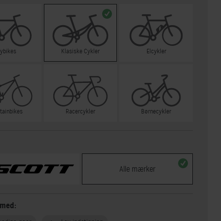
tybikes
Klasiske Cykler
Elcykler
tainbikes
Racercykler
Børnecykler
Alle mærker
 med: