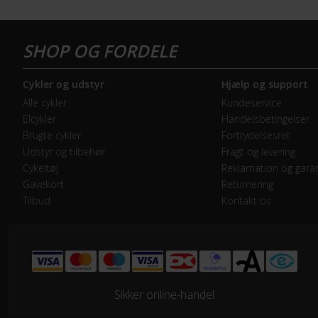
GEAR
Bagskifter
Shi
Cykler og udstyr
Hjælp og support
Drivlinje
Kæd
Alle cykler
Kundeservice
Elcykler
Handelsbetingelser
Forskifter
Shi
Brugte cykler
Fortrydelsesret
Udstyr og tilbehør
Fragt og levering
Frontklinger
2x 
Cykeltøj
Reklamation og garan
Gavekort
Returnering
Tilbud
Kontakt os
Geargruppe
Shi
Geartype
Udv
Kassette
Shi
Sikker online-handel
Samlet antal gear
21