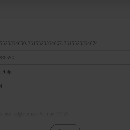
5523334650, 7615523334667, 7615523334674
286590
detaljer
4
anisk fælgbremse Promax TX123
anisk fælgbremse Promax TX123