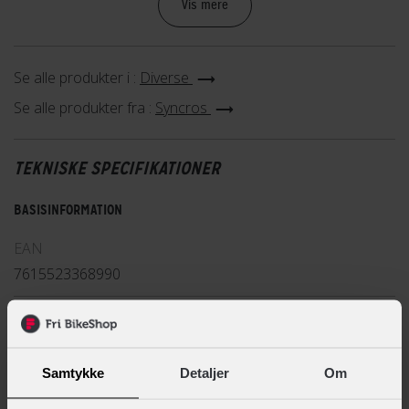
Vis mere
tubeless ready
Brugt af SCOTT-SRAM-teamet
Se alle produkter i :
Diverse
Se alle produkter fra :
Syncros
TEKNISKE SPECIFIKATIONER
BASISINFORMATION
EAN
7615523368990
Hovedprodukt ID
77-2882360135
Samtykke
Detaljer
Om
Sikkerheds- og producentinfo