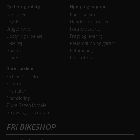
Cykler og udstyr
Hjælp og support
Alle cykler
Kundeservice
Elcykler
Handelsbetingelser
Brugte cykler
Fortrydelsesret
Udstyr og tilbehør
Fragt og levering
Cykeltøj
Reklamation og garanti
Gavekort
Returnering
Tilbud
Kontakt os
Dine fordele
Fri Plus kundeklub
Erhverv
Prismatch
Finansiering
Ældre Sagen fordele
Guides og inspiration