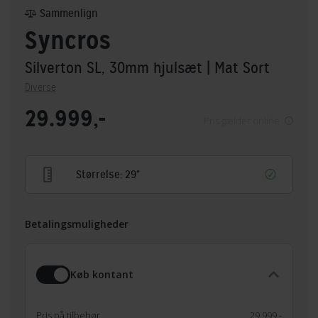
Sammenlign
Syncros
Silverton SL, 30mm hjulsæt
| Mat Sort
Diverse
29.999,-
Pris gælder online
Størrelse:
29"
Betalingsmuligheder
Køb kontant
Pris på tilbehør
29.999,-