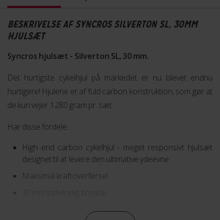
BESKRIVELSE AF SYNCROS SILVERTON SL, 30MM
HJULSÆT
Syncros hjulsæt - Silverton SL, 30 mm.
Det hurtigste cykelhjul på markedet er nu blevet endnu
hurtigere! Hjulene er af fuld carbon konstruktion, som gør at
de kun vejer 1280 gram pr. sæt.
Har disse fordele:
High end carbon cykelhjul - meget responsivt hjulsæt
designet til at levere den ultimative ydeevne.
Maksimal kraftoverførsel
30 mm indvendig bredde
DT 240 indvendige dele + boost