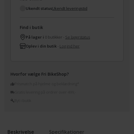
Ukendt status
Ukendt leveringstid
Find i butik
På lager i
0 butikker -
Se lagerstatus
Oplev i din butik
-
Log ind her
Hvorfor vælge Fri BikeShop?
Prismatch på hjelme og beklædning*
Gratis levering på ordrer over 499,-
Byt i butik
Beskrivelse
Specifikationer