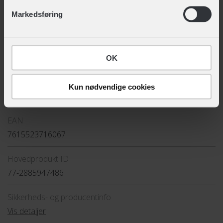
nederst på siden.
Markedsføring
Urban Iki Rygsæk
+ 399,-
OK
TEKNISKE SPECIFIKATIONER
Kun nødvendige cookies
BASISINFORMATION
EAN
7615523716067
Hovedprodukt ID
77-2885947486
Sikkerheds- og producentinfo
Vis detaljer