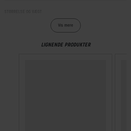
STØRRELSE OG VÆGT
Vægt
Vis mere
310 g
LIGNENDE PRODUKTER
TEKNISKE SPECIFIKATIONER
Høj synlighed
Nej
Indbygget lygte
Nej
Integreret ørevarmer
Nej
Lukkesystem