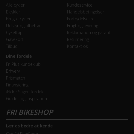
Alle cykler
Kundeservice
Elcykler
Handelsbetingelser
Brugte cykler
Fortrydelsesret
Udstyr og tilbehør
Fragt og levering
Cykeltøj
Reklamation og garanti
Gavekort
Returnering
Tilbud
Kontakt os
Dine fordele
Fri Plus kundeklub
Erhverv
Prismatch
Finansiering
Ældre Sagen fordele
Guides og inspiration
Lær os bedre at kende
Om Fri BikeShop