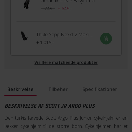
Urban Iki U-Me Easyfix barnestol til bagagebærer
+ 749,-
+ 649,-
Thule Yepp Nexxt 2 Maxi Barnestol
+ 1.019,-
Vis flere matchende produkter
Beskrivelse
Tilbehør
Specifikationer
BESKRIVELSE AF SCOTT JR ARGO PLUS
Den turkis farvede Scott Argo Plus Junior cykelhjelm er en
lækker cykelhjelm til de større børn. Cykelhjelmen har et