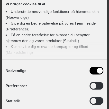
Vi bruger cookies til at
INNERGY Happy cykelhjelm
Understøtte nødvendige funktioner på hjemmesiden
+ 349,-
(Nødvendige)
Give dig en bedre oplevelse på vores hjemmeside
Kun på lager i butik
(Præferencer)
Gå til produkt
Få en bedre forståelse for hvordan du benytter
hjemmesiden og vores produkter (Statistik)
Kunne vise dig relevante kampagner og tilbud
INNERGY+ Flow Mini cykelhjelm
(Markedsføring)
+ 349,-
+ 209,-
Klik på ‘OK’ for at give os dit samtykke til at bruge
Samtykkevalg
Nødvendige
cookies til alle disse formål. Du kan også bruge
afkrydsningsfelterne for at give samtykke til specifikke
Salzmann Junior Refleksvest
formål. Vælg formål og ‘Gem indstillinger’.
Præferencer
+ 149,-
På fjernlager
Du kan til enhver tid trække dit samtykke tilbage eller
Gå til produkt
Statistik
ændre det ved at klikke på linket "Brug af cookies"