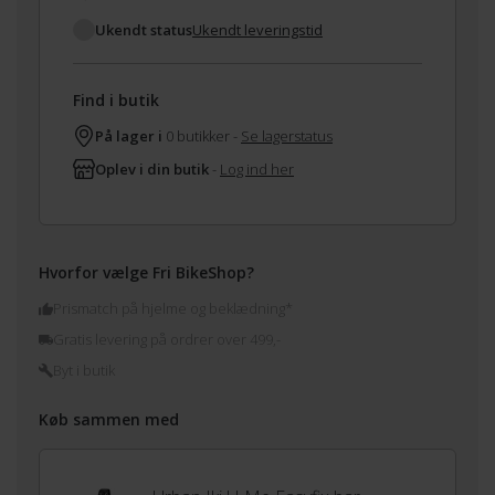
Ukendt status
Ukendt leveringstid
Find i butik
På lager i
0 butikker -
Se lagerstatus
Oplev i din butik
-
Log ind her
Hvorfor vælge Fri BikeShop?
Prismatch på hjelme og beklædning*
Gratis levering på ordrer over 499,-
Byt i butik
Køb sammen med