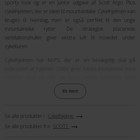
sporty look og er en junior udgave af Scott Argo Plus
cykelhjelmen, der er ideel til mountainbike. Cykelhjelmen kan
bruges til hverdag, men er også perfekt til den unge
mountainbike rytter. De strategisk placerede
ventilationshuller giver ekstra luft til hovedet under
cykelturen.
Cykelhjelmen har MIPS, der er en bevægelig skal på
indersiden af hjelmen. Dette giver bedre beskyttelse mod
vinklede slag og gør dit barn ekstra beskyttet mod
hovedskader. Samtidig dækker hjelmen et større område af
Vis mere
hovedet, hvilket giver bedre beskyttelse på udsatte områder
fx nakke og tindinger.
Se alle produkter i :
Cykelhjelme
Scott Argo Plus Junior er onesize og passer til en
hovedstørrelse 49-53 cm. Hjelmen justeres ved hjælp af
Se alle produkter fra :
SCOTT
MRAS justeringssystemet og er let at indstille, så den får den