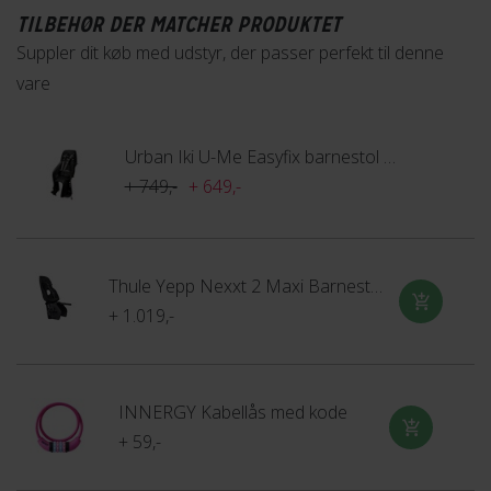
korrekte pasform.
TILBEHØR DER MATCHER PRODUKTET
Suppler dit køb med udstyr, der passer perfekt til denne
vare
Urban Iki U-Me Easyfix barnestol til bagagebærer
+ 749,-
+ 649,-
Thule Yepp Nexxt 2 Maxi Barnestol
+ 1.019,-
INNERGY Kabellås med kode
+ 59,-