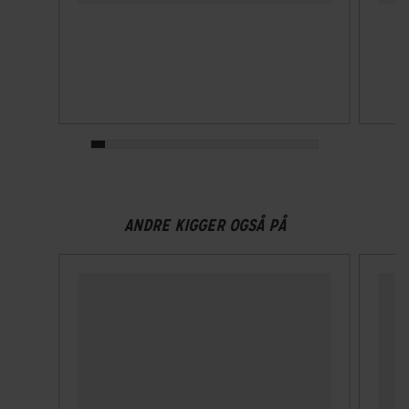
Klikspænde
MIPS
Ja
NTA-godkendt
Nej
Velegnet til hestehale
ANDRE KIGGER OGSÅ PÅ
Nej
Visir
Ja