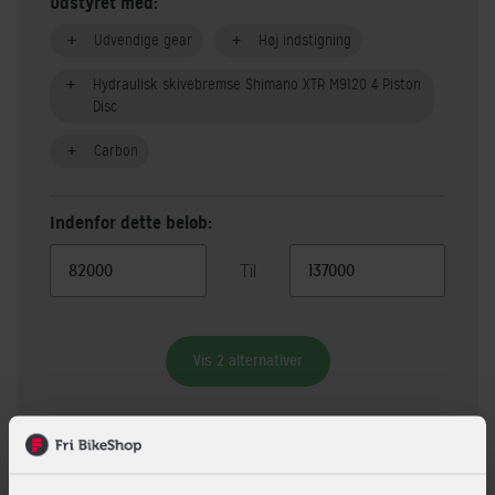
Udstyret med:
Udvendige gear
Høj indstigning
Hydraulisk skivebremse Shimano XTR M9120 4 Piston
Disc
Carbon
Indenfor dette beløb:
Til
Vis 2 alternativer
Beskrivelse
Specifikationer