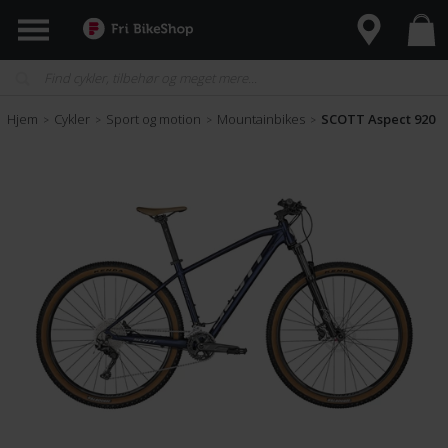
Hjem
Cykler
Sport og motion
Mountainbikes
SCOTT Aspect 920
>
>
>
>