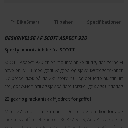
Fri BikeSmart
Tilbehør
Specifikationer
BESKRIVELSE AF SCOTT ASPECT 920
Sporty mountainbike fra SCOTT
SCOTT Aspect 920 er en mountainbike til dig, der gerne vil
have en MTB med godt vejgreb og sjove køreegenskaber.
De brede dæk på de 28″ store hjul og det lette aluminium
stel, gør cyklen agil og sjov på flere forskellige slags underlag
22 gear og mekanisk affjedret forgaffel
Med 22 gear fra Shimano Deore og en komfortabel
mekanisk affjedret Suntour XCR32-RL-R, Air / Alloy Steerer,
Remote Lockout / Reb. Adj., 100mm travel forgaffel, får du