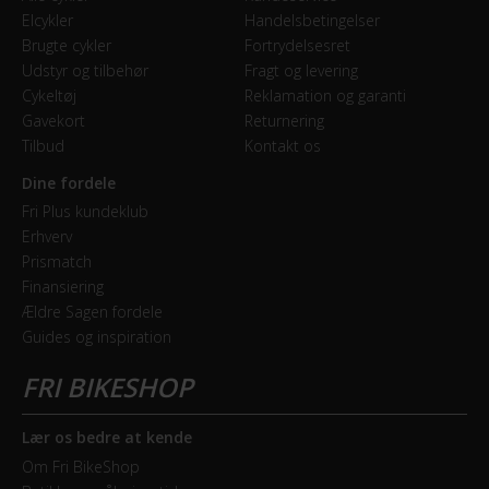
Elcykler
Handelsbetingelser
Syncros 3.0 / 720mm, black / 31.8mm / 12mm rise / 9° BS
Brugte cykler
Fortrydelsesret
Udstyr og tilbehør
Fragt og levering
Cykeltøj
Reklamation og garanti
STEL
Gavekort
Returnering
Forgaffel
Tilbud
Kontakt os
Suntour XCR32-RL-R, Air / Alloy Steerer, Remote Lockout /
Dine fordele
Reb. Adj., 100mm travel, Mekanisk affjedret, 100 mm
Fri Plus kundeklub
Erhverv
Kabelføring
Prismatch
Indvendig
Finansiering
Ældre Sagen fordele
Lockout
Guides og inspiration
Ja, fra styr
Ramme
Lær os bedre at kende
Aspect 900-700 series / Alloy 6061 Custom Tubing#BSA73
/ Internal Cable Routing / replaceable hanger
Om Fri BikeShop