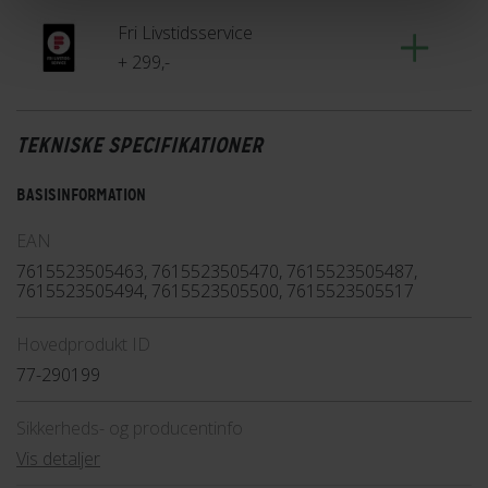
Fri Livstidsservice
+ 299,-
TEKNISKE SPECIFIKATIONER
BASISINFORMATION
EAN
7615523505463, 7615523505470, 7615523505487,
7615523505494, 7615523505500, 7615523505517
Hovedprodukt ID
77-290199
Sikkerheds- og producentinfo
Vis detaljer