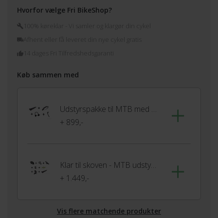
Hvorfor vælge Fri BikeShop?
100% køreklar - Vi samler og klargør din cykel
Afhent eller få leveret din nye cykel gratis
14 dages Fri Tilfredshedsgaranti
Køb sammen med
Udstyrspakke til MTB med udvendige gear
+ 899,-
Klar til skoven - MTB udstyrspakke
+ 1.449,-
Vis flere matchende produkter