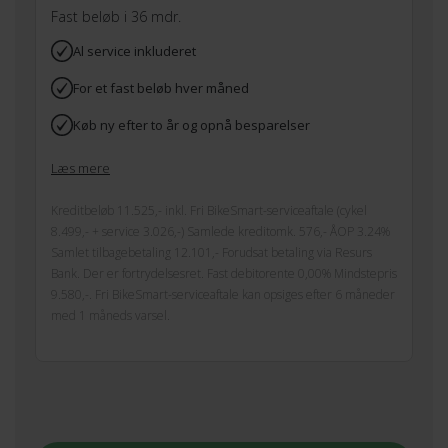
Fast beløb i 36 mdr.
Al service inkluderet
For et fast beløb hver måned
Køb ny efter to år og opnå besparelser
Læs mere
Kreditbeløb 11.525,- inkl. Fri BikeSmart-serviceaftale (cykel
8.499,- + service 3.026,-) Samlede kreditomk. 576,- ÅOP 3.24%
Samlet tilbagebetaling 12.101,- Forudsat betaling via Resurs
Bank. Der er fortrydelsesret. Fast debitorente 0,00% Mindstepris
9.580,-. Fri BikeSmart-serviceaftale kan opsiges efter 6 måneder
med 1 måneds varsel.