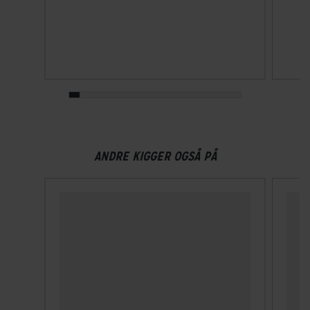
Shimano Deore RDM5120 SGS, Shadow Type / 22 Speed
Drivlinje
Kædetræk
Forskifter
Shimano Deore FD-M5100 Side Swing / 31.8mm
ANDRE KIGGER OGSÅ PÅ
Geargruppe
Shimano Deore
Geartype
Udvendige gear
Kassette
Shimano CS-M5100-11 / 11-42T