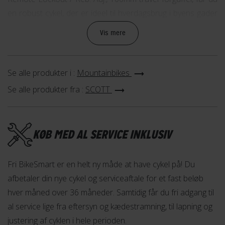
en robust cykel, der er ideel til hverdagsbrug i byens gader
og til at udforske skovens terræn på.
Vis mere
Hurtig opbremsning med hydraulisk skivebremse
En hurtig cykel kræver effektive bremser. SCOTT Aspect 920
Se alle produkter i :
Mountainbikes
er derfor udstyret med hydraulisk skivebremse, som giver
Se alle produkter fra :
SCOTT
dig maksimal bremseeffekt på alle slags underlag – selv i
regnvejr.
KØB MED AL SERVICE INKLUSIV
Tilpas din kørestil til alle slags underlag
Forgaflen er desuden udstyret med fjernbetjent lockout,
Fri BikeSmart er en helt ny måde at have cykel på! Du
hvilket betyder, at du kan slå forgaflens affjedring fra og til.
afbetaler din nye cykel og serviceaftale for et fast beløb
På den måde kan du tilpasse cyklens kørestil, alt efter hvilket
hver måned over 36 måneder. Samtidig får du fri adgang til
underlag du kører på.
al service lige fra eftersyn og kædestramning, til lapning og
justering af cyklen i hele perioden.
Book en gratis prøvetur i dag