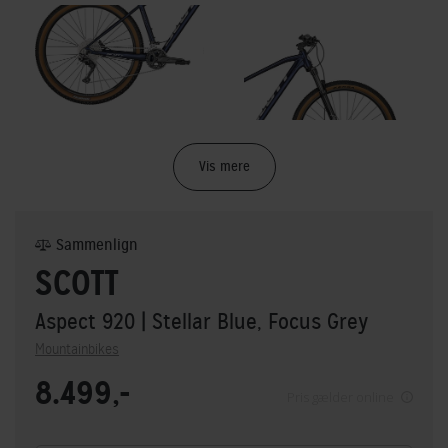
Vis mere
Sammenlign
SCOTT
Aspect 920
| Stellar Blue, Focus Grey
Mountainbikes
8.499,-
Pris gælder online