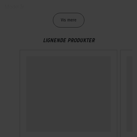
Model år
2024
Vis mere
Mountainbike type
Sport
LIGNENDE PRODUKTER
BREMSER
Bagbremse
Hydraulisk skivebremse Shimano MT200 / Hydr. Disc
Forbremse
Hydraulisk skivebremse Shimano MT200 / Hydr. Disc
GEAR
Bagskifter