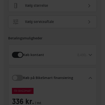
Vælg størrelse
Vælg serviceaftale
Betalingsmuligheder
Køb kontant
8.499,-
Køb på BikeSmart finansiering
FRI BIKESMART
336 kr.
/ md.