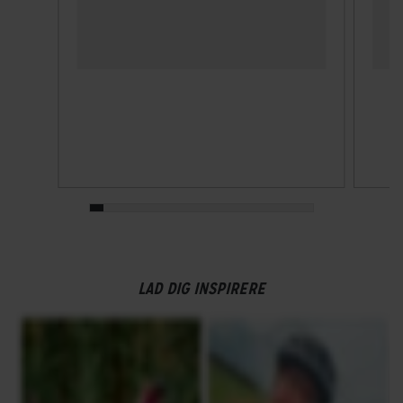
Kranksæt
Shimano FC-M5100-B2, 2-piece Design / 36X26
Samlet antal gear
22
Skiftegreb
Shimano Deore SL-M5100, R-plus / 2 way release
HJUL & DÆK
Dæk
LAD DIG INSPIRERE
Kenda Booster, 2.4" / 30TPI
Hjul
Syncros X-20 Disc, 32H / black