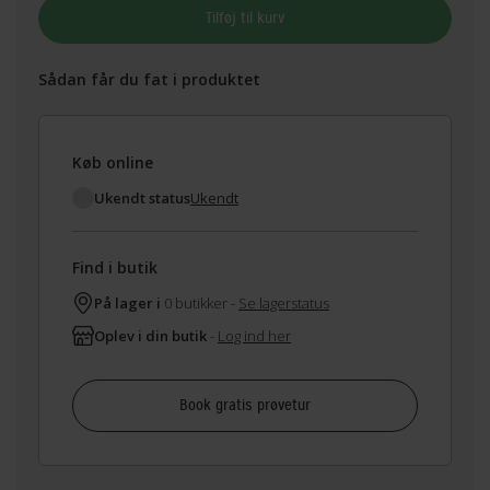
Tilføj til kurv
Sådan får du fat i produktet
Køb online
Ukendt status
Ukendt
Find i butik
På lager i
0 butikker -
Se lagerstatus
Oplev i din butik
-
Log ind her
Book gratis prøvetur