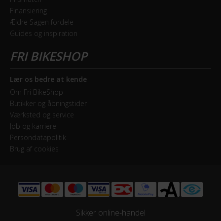
pris. Så er du nybegynder eller den prisbevidste køber,
Shimano Deore RD-M4120, 20 Speed
Finansiering
er Aspect-serien et ideelt valg.
Ældre Sagen fordele
Lær mere
Guides og inspiration
Drivlinje
Kædetræk
Forskifter
Lær os bedre at kende
Shimano FD-M4100 Side Swing / 31.8mm
Om Fri BikeShop
Butikker og åbningstider
Geargruppe
Værksted og service
Shimano Deore
Job og karriere
Persondatapolitik
Geartype
Brug af cookies
Udvendige gear
Kassette
Shimano CS-M4100-10 / 11-42T
Sikker online-handel