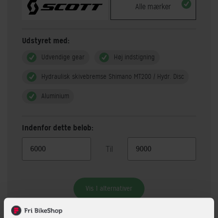
Alle mærker
Udstyret med:
Udvendige gear
Høj indstigning
Hydraulisk skivebremse Shimano MT200 / Hydr. Disc
Aluminium
Indenfor dette beløb:
Til
Vis 1 alternativer