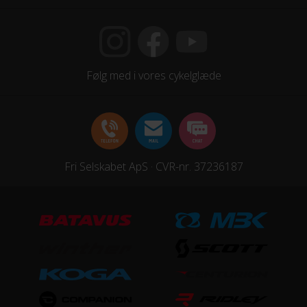
Kranksæt
Prowheel VORTEX-551-TT, 2-piece Design / 36X26
Samlet antal gear
Følg med i vores cykelglæde
20
Skiftegreb
Shimano SL-M4100, R-fire plus / 2 way release
Fri Selskabet ApS · CVR-nr. 37236187
HJUL & DÆK
Dæk
Kenda Booster, 2.4" / 30TPI
Hjul
Syncros X-20 Disc, 32H / black