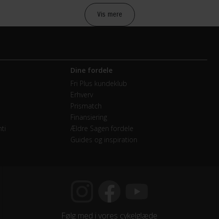
raulisk skivebremse Shimano MT200
Vis mere
raulisk skivebremse Shimano MT200
Dine fordele
mano Alivio RD-M3100
Fri Plus kundeklub
Erhverv
etræk
Prismatch
Finansiering
mano FD-M3120
ti
Ældre Sagen fordele
Guides og inspiration
- Double
mano Alivio
endige gear
Følg med i vores cykelglæde