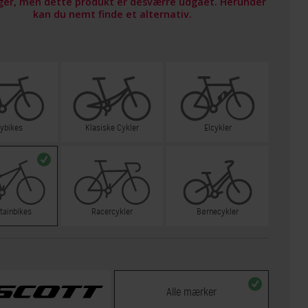
ager, men dette produkt er desværre udgået. Herunder
kan du nemt finde et alternativ.
tybikes
Klasiske Cykler
Elcykler
tainbikes
Racercykler
Børnecykler
Alle mærker