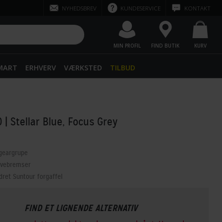
NYHEDSBREV
KUNDESERVICE
KONTAKT
MIN PROFIL
FIND BUTIK
KURV
SMART
ERHVERV
VÆRKSTED
TILBUD
0
| Stellar Blue, Focus Grey
 geargrupe
ivebremser
dret Suntour forgaffel
FIND ET LIGNENDE ALTERNATIV