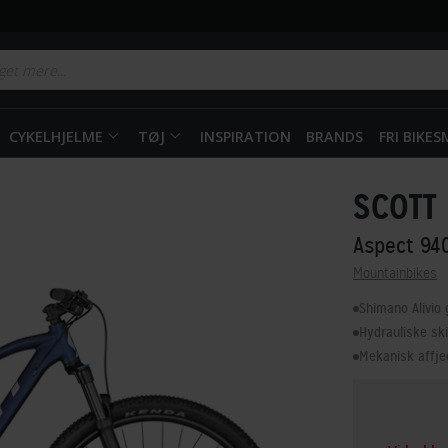
CYKELHJELME
TØJ
INSPIRATION
BRANDS
FRI BIKE
SCOTT
Aspect 94
Mountainbikes
Shimano Alivio
Hydrauliske sk
Mekanisk affje