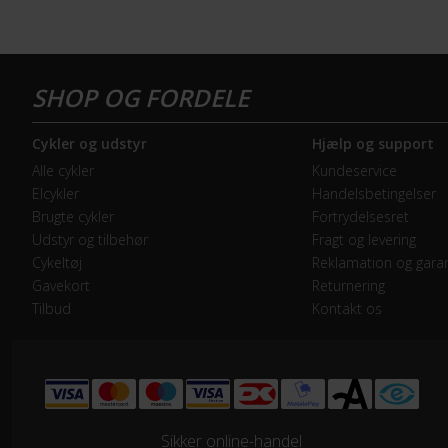
Bagbremse
Hyd
Forbremse
Hyd
GEAR
Cykler og udstyr
Hjælp og support
Bagskifter
Shi
Alle cykler
Kundeservice
Elcykler
Handelsbetingelser
Drivlinje
Kæd
Brugte cykler
Fortrydelsesret
Udstyr og tilbehør
Fragt og levering
Forskifter
Shi
Cykeltøj
Reklamation og garan
Gavekort
Returnering
Tilbud
Kontakt os
Frontklinger
2x 
Geargruppe
Shi
Geartype
Udv
Sikker online-handel