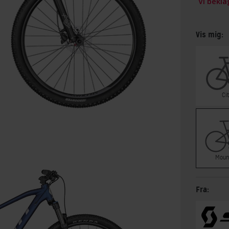
Vi bekl
Vis mig:
Ci
Moun
Fra: