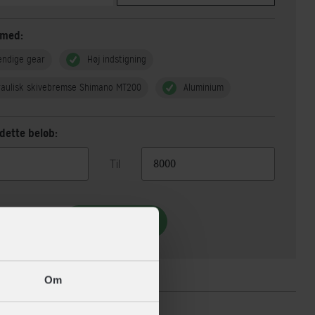
 med:
endige gear
Høj indstigning
raulisk skivebremse Shimano MT200
Aluminium
dette beløb:
Til
Vis 3 alternativer
ikationer
Om