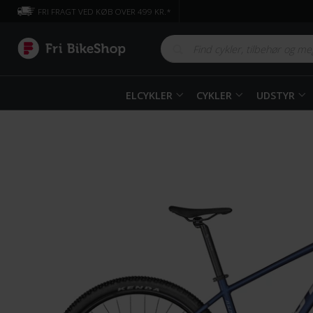
FRI FRAGT VED KØB OVER 499 KR.*
ELCYKLER
CYKLER
UDSTYR