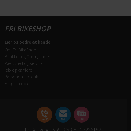
Lær os bedre at kende
Om Fri BikeShop
Butikker og åbningstider
Værksted og service
Job og karriere
Persondatapolitik
Brug af cookies
Fri Selskabet ApS · CVR-nr. 37236187