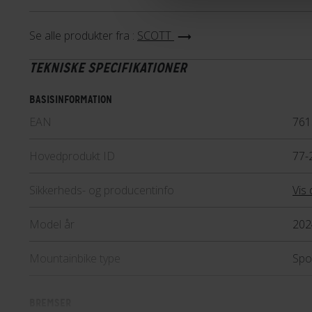
selv i regnvejr.
Se alle produkter fra :
SCOTT
Aspect
Aspect er fantastisk hardtail m
TEKNISKE SPECIFIKATIONER
som er lavet I et let og adræt 
BASISINFORMATION
til en god mountainbike til både
EAN
761
ture i terræn. Serien giver go
kvalitet til en overkommelig pri
Hovedprodukt ID
77-
den prisbevidste køber, er Aspec
Lær mere
Sikkerheds- og producentinfo
Vis 
Model år
202
Mountainbike type
Spo
BREMSER