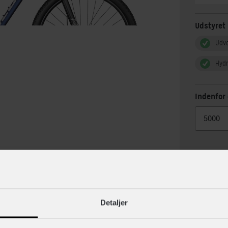
Udstyret
Udv
Hyd
Indenfor 
lse
Specif
Detaljer