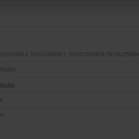
ountainbike-serie fra SCOTT,
aluminiumsstel. Det gør den
 hverdagsbrug og til sjove
5523505814, 7615523505821, 7615523505838, 76155235058
d value for money med god
s. Så er du nybegynder eller
290204
t-serien et ideelt valg.
detaljer
4
rt