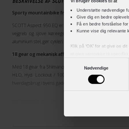
BESKRIVELSE AF SCOTT ASPECT 950 EQ
Vi bruger cookies til at
Understøtte nødvendige f
Sporty mountainbike fra SCOTT
Give dig en bedre opleve
Få en bedre forståelse fo
SCOTT Aspect 950 EQ er en mountainbike til dig, der ger
Kunne vise dig relevante 
vejgreb og sjove køreegenskaber. De brede dæk på de 2
aluminium stel, gør cyklen agil og sjov på flere forskellige s
Klik på ‘OK’ for at give os di
18 gear og mekanisk affjedret forgaffel
at give samtykke til specifik
Samtykkevalg
Med 18 gear fra Shimano Altus og en komfortabel mekani
Nødvendige
Du kan til enhver tid trække 
HLO, Hyd. Lockout / 100mm travel forgaffel, får du en ro
hverdagsbrug i byens gader og til at udforske skovens ter
Aspect
Aspect er fantastisk hardtail m
som er lavet I et let og adræt 
til en god mountainbike til både