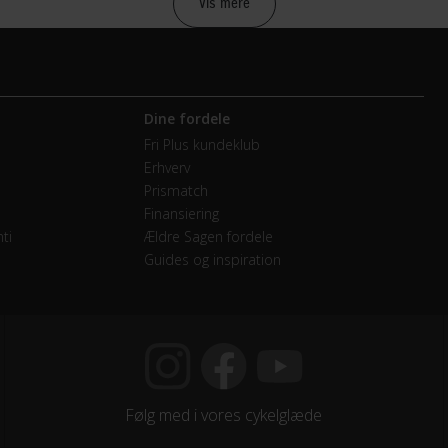
Vis mere
raulisk skivebremse Tektro HDM275 Hydr. Disc
Dine fordele
mano Altus RD-M2000, 18 Speed
Fri Plus kundeklub
Erhverv
etræk
Prismatch
Finansiering
mano FD-M2020-TS / 31.8mm
ti
Ældre Sagen fordele
Guides og inspiration
mano Altus
endige gear
mano CS-HG200-9 / 11-36T
Følg med i vores cykelglæde
wheel RAID-501-TT, 2-piece Design / 36X22