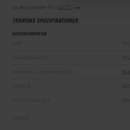
ture i terræn. Serien giver go
Se alle produkter fra :
SCOTT
kvalitet til en overkommelig pri
TEKNISKE SPECIFIKATIONER
den prisbevidste køber, er Aspec
BASISINFORMATION
Lær mere
EAN
761
Hovedprodukt ID
77-
Sikkerheds- og producentinfo
Vis 
Model år
202
Mountainbike type
Spo
BREMSER
Bagbremse
Hyd