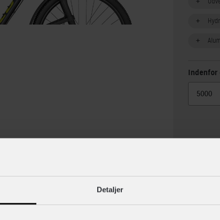
Udv
Hydr
Alu
Indenfor 
lse
Specif
Detaljer