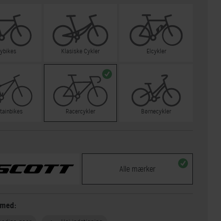
tybikes
Klasiske Cykler
Elcykler
tainbikes
Racercykler
Børnecykler
Alle mærker
 med: