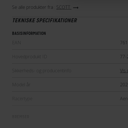
SCOTT Foil
Se alle produkter fra :
SCOTT
Scotts Foil er en serie af aero r
rytteren, der ønsker ultimativ 
TEKNISKE SPECIFIKATIONER
Stellet har en aggressiv geome
BASISINFORMATION
på at mindske vindmodstand og 
EAN
761
som muligt. Foil giver rytteren
for at kunne vinde bakkespurte
Hovedprodukt ID
77-
vej.
Lær mere
Sikkerheds- og producentinfo
Vis 
Model år
202
Racertype
Aer
BREMSER
Bagbremse
Hyd