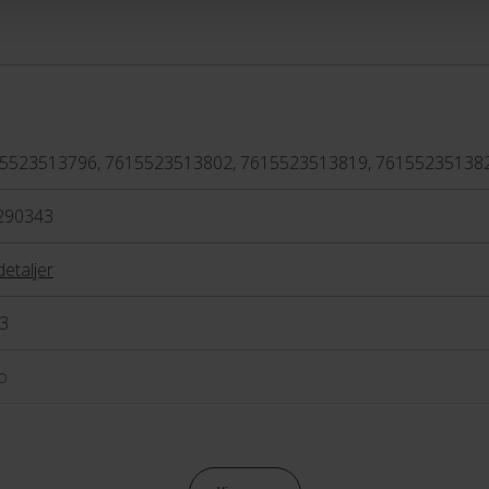
acercykler, velegnet til
performance på landvejen.
tri, der udformet med fokus
kunne accellere så hurtigt
5523513796, 7615523513802, 7615523513819, 76155235138
 de bedste forudsætninger
n såvel som en spurt på flad
290343
detaljer
3
o
raulisk skivebremse Shimano BR-R9270 Hyd.Disc