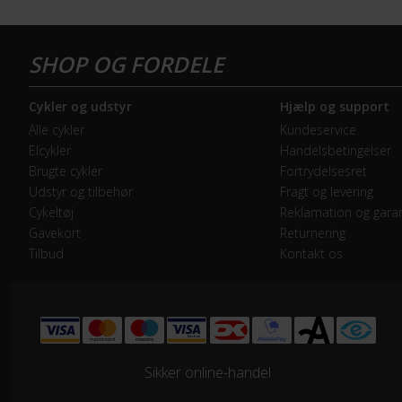
Forbremse
Hyd
GEAR
Cykler og udstyr
Hjælp og support
Bagskifter
Shi
Alle cykler
Kundeservice
Elcykler
Handelsbetingelser
Drivlinje
Kæd
Brugte cykler
Fortrydelsesret
Udstyr og tilbehør
Fragt og levering
Forskifter
Shi
Cykeltøj
Reklamation og garan
Gavekort
Returnering
Tilbud
Kontakt os
Geargruppe
Shi
Geartype
Udv
Kassette
Shi
Sikker online-handel
Kranksæt
Shi