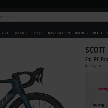
CYKELHJELME
TØJ
INSPIRATION
BRANDS
FRI BIKE
SCOTT
Foil RC Pr
Racercykler
Vi bekl
Vis mig: