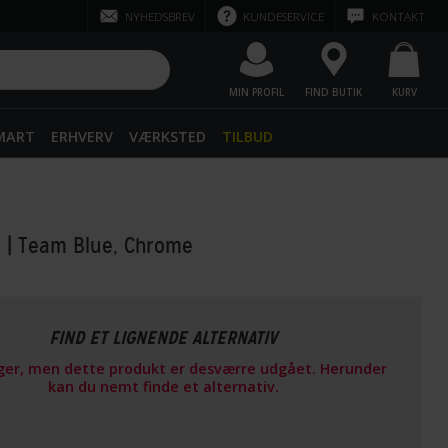
NYHEDSBREV
KUNDESERVICE
KONTAKT
MIN PROFIL
FIND BUTIK
KURV
SMART
ERHVERV
VÆRKSTED
TILBUD
o
| Team Blue, Chrome
FIND ET LIGNENDE ALTERNATIV
ager, men dette produkt er desværre udgået. Herunder
kan du nemt finde et alternativ.