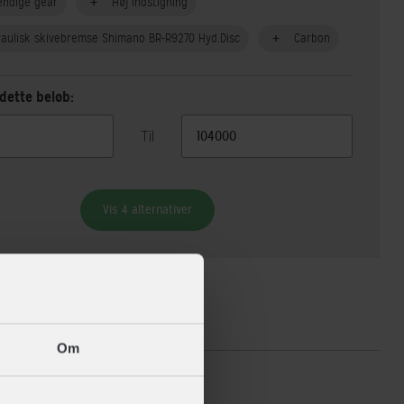
endige gear
Høj indstigning
aulisk skivebremse Shimano BR-R9270 Hyd.Disc
Carbon
dette beløb:
Til
Vis 4 alternativer
ikationer
Om