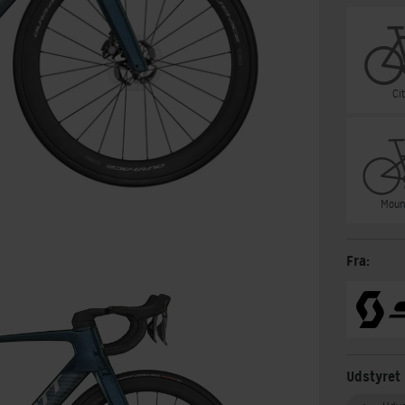
Ci
Moun
Fra:
Udstyret