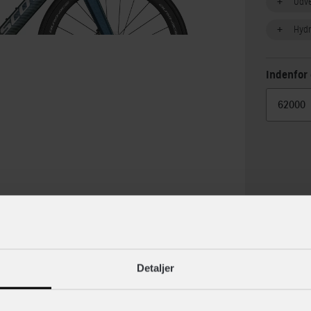
Udv
Hydr
Indenfor 
lse
Specif
Detaljer