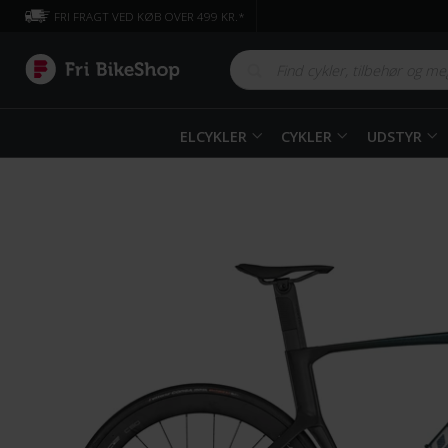
FRI FRAGT VED KØB OVER 499 KR.*
ELCYKLER
CYKLER
UDSTYR