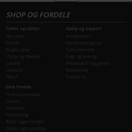
700x32C dæk, samt en Syncros Tofino Regular 2.5
Racertype
sadel.
Endurance
Mulighed for delbetaling
Cykler og udstyr
Hjælp og support
Alle cykler
Kundeservice
BREMSER
Er du blevet interesseret i denne SCOTT Speedster 10
Elcykler
Handelsbetingelser
racercykel? Book en gratis prøvetur online, eller kom
Bagbremse
Brugte cykler
Fortrydelsesret
ned forbi din lokale Fri BikeShop hvor du også kan høre
Udstyr og tilbehør
Fragt og levering
Hydraulisk skivebremse Shimano BR-R7070 Hyd.Disc
Cykeltøj
Reklamation og garanti
om mulighederne for delbetaling, hvis du ønsker at dele
Gavekort
Returnering
Forbremse
betalingen op i mindre bidder.
Tilbud
Kontakt os
Hydraulisk skivebremse Shimano BR-R7070 Hyd.Disc
Dine fordele
Fri Plus kundeklub
GEAR
Erhverv
SCOTT Speedster
Prismatch
Bagskifter
Finansiering
Shimano 105 RD-R7000-GS Black, 22 Speed
Ældre Sagen fordele
Guides og inspiration
Scott Speedster er en serie af hurtige racer- og