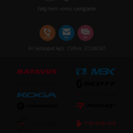
Samlet antal gear
Følg med i vores cykelglæde
22
Skiftegreb
Shimano ST-R7020, Dual control 22 Speed
Fri Selskabet ApS · CVR-nr. 37236187
HJUL & DÆK
Dæk
Schwalbe Lugano, 700x32C
Hjul
Syncros Race 24 Disc, 28 Front / 28 Rear
Hjulstørrelse
28″