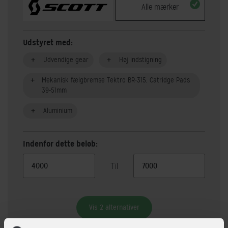
Alle mærker
Udstyret med:
Udvendige gear
Høj indstigning
Mekanisk fælgbremse Tektro BR-315, Catridge Pads
39-51mm
Aluminium
Indenfor dette beløb:
Til
Vis 2 alternativer