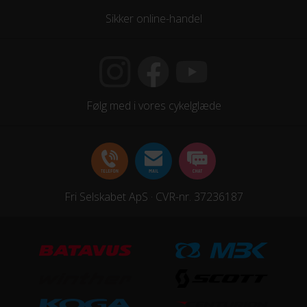
Sikker online-handel
Kassette
Shimano CS-HG41, 7 Speed 11-28 T
Kranksæt
Shimano Claris FC-RS200, 50x34 T
Følg med i vores cykelglæde
Samlet antal gear
14
Skiftegreb
Shimano ST-A070, Dual control 14 Speed
Fri Selskabet ApS · CVR-nr. 37236187
HJUL & DÆK
Dæk
Schwalbe Lugano, 700x28C